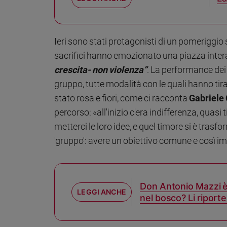
Sanremo
2026
Cinema,
Ieri sono stati protagonisti di un pomeriggio 
Tv
sacrifici hanno emozionato una piazza intera
e
crescita- non violenza”
. La performance dei 
streaming
gruppo, tutte modalità con le quali hanno tir
Libri
Musica
stato rosa e fiori, come ci racconta
Gabriele 
Arte
percorso: «all'inizio c'era indifferenza, quasi
metterci le loro idee, e quel timore si è tras
Famiglia
'gruppo': avere un obiettivo comune e così im
ed
educazione
Genitori
e
Don Antonio Mazzi è i
figli
nel bosco? Li riport
Nonni
Coppia
Scuola