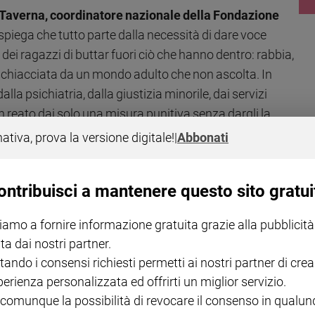
Taverna, coordinatore nazionale della Fondazione
 spiega che tutto parte dalla necessità di dare voce
 dei ragazzi di buttar fuori ciò che hanno dentro: rabbia,
è schiacciata da un mondo adulto che non ascolta. In
a psichiatria, dalla giustizia minorile, dai servizi
reato dai solo una misura punitiva senza dargli la
à dentro. Noi interveniamo prima, alla radice, offrendo
nativa, prova la versione digitale!
|
Abbonati
ontribuisci a mantenere questo sito gratui
iamo a fornire informazione gratuita grazie alla pubblicità
ta dai nostri partner.
tando i consensi richiesti permetti ai nostri partner di crea
perienza personalizzata ed offrirti un miglior servizio.
 comunque la possibilità di revocare il consenso in qualu