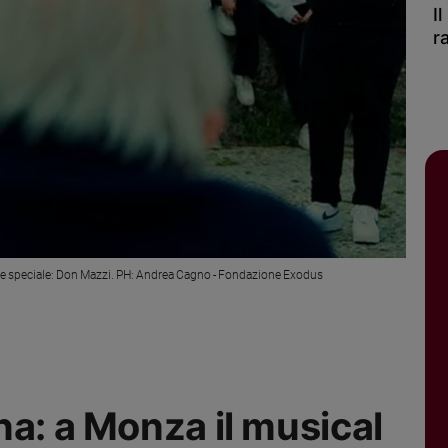
I
r
pite speciale: Don Mazzi. PH: Andrea Cagno - Fondazione Exodus
na: a Monza il musical