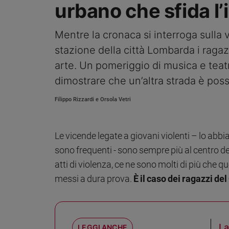
urbano che sfida l’
Ambiente
e
Creato
Mentre la cronaca si interroga sulla v
Volontariato
stazione della città Lombarda i ragaz
Diritti
arte. Un pomeriggio di musica e te
Aziende
dimostrare che un’altra strada è poss
di
valore
Filippo Rizzardi e Orsola Vetri
Caso
della
settimana
Le vicende legate a giovani violenti – lo abbi
Migranti
sono frequenti - sono sempre più al centro d
Diversità
e
atti di violenza, ce ne sono molti di più che qu
inclusione
messi a dura prova.
È il caso dei ragazzi d
Costume
Cultura
e
spettacoli
La