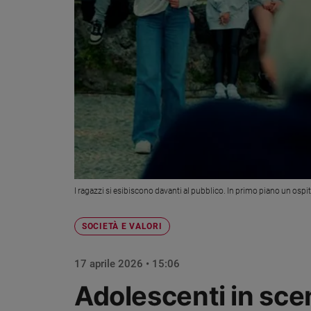
Chiesa
Chiesa
Fede
e
spiritualità
Santi
Devozione
e
fede
Parola
del
I ragazzi si esibiscono davanti al pubblico. In primo piano un os
giorno
Santo
SOCIETÀ E VALORI
del
giorno
17 aprile 2026 • 15:06
Società
Adolescenti in sce
e
valori