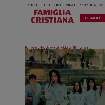
Riflessioni
Foto
Video
Podcast
Privacy Policy
Chi
Attualità
ATTUALITÀ
Italia
Cronaca
Politica
Mondo
Home page
>
Società e valori
>
Adolescenti in scena: a ...
Economia
Legalità
e
giustizia
Sport
Interviste
Papa
Papa