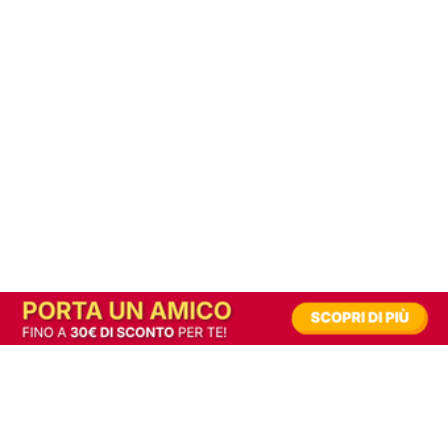
In alternativa, prova la versione digitale!
|
Abbonati
Contribuisci a mantenere questo sito gratuito
Riusciamo a fornire informazione gratuita grazie alla pubblicità erogata dai nostri
partner.
Accettando i consensi richiesti permetti ai nostri partner di creare un'esperienza