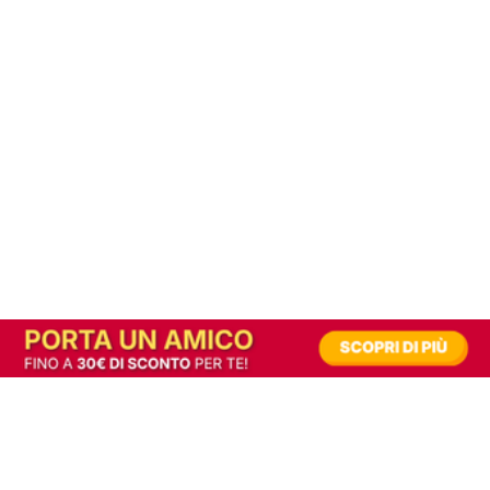
In alternativa, prova la versione digitale!
|
Abbonati
Contribuisci a mantenere questo sito gratuito
Riusciamo a fornire informazione gratuita grazie alla pubblicità erogata dai nostri
partner.
Accettando i consensi richiesti permetti ai nostri partner di creare un'esperienza