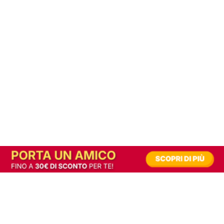
In alternativa, prova la versione digitale!
|
Abbonati
Contribuisci a mantenere questo sito gratuito
Riusciamo a fornire informazione gratuita grazie alla pubblicità erogata dai nostri
partner.
Accettando i consensi richiesti permetti ai nostri partner di creare un'esperienza