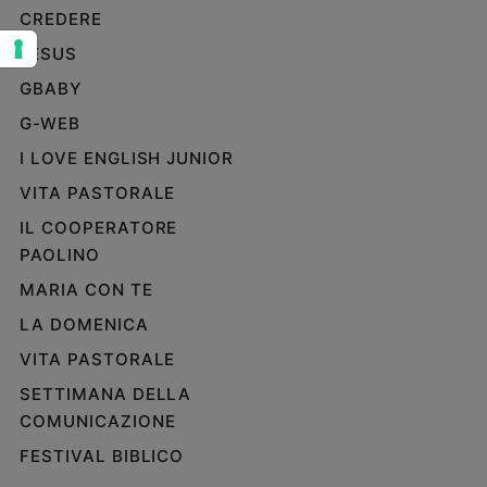
CREDERE
Sanremo
2026
JESUS
Cinema,
GBABY
Tv
G-WEB
e
streaming
I LOVE ENGLISH JUNIOR
Libri
VITA PASTORALE
Musica
IL COOPERATORE
Arte
PAOLINO
Famiglia
MARIA CON TE
ed
educazione
LA DOMENICA
Genitori
VITA PASTORALE
e
SETTIMANA DELLA
figli
COMUNICAZIONE
Nonni
FESTIVAL BIBLICO
Coppia
Scuola