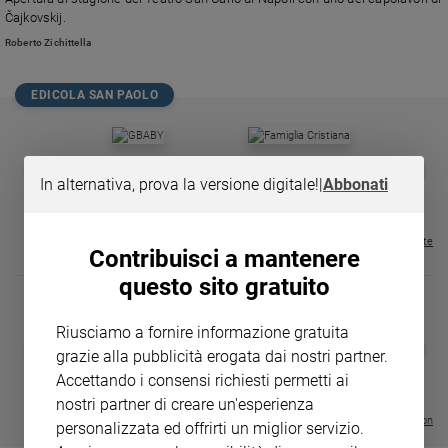
Chiesa
Čajkovskij.
Chiesa
Roberto Zichittella
Fede
e
EDICOLA SAN PAOLO
spiritualità
Santi
GBABY
FAMIGLIA CRISTIANA
GBABY DIGITA
❮
❯
Devozione
In alternativa, prova la versione digitale!
|
Abbonati
€ 34,80
€ 21,90
€ 104,00
€ 83,00
ABBONAMEN
37%
20%
e
€ 16,99
fede
Parola
Visualizza tutte le riviste
Contribuisci a mantenere
del
questo sito gratuito
giorno
Santo
del
Riusciamo a fornire informazione gratuita
DIARIO G 2026-27
COLLANA ARS
❮
❯
giorno
grazie alla pubblicità erogata dai nostri partner.
LE GRANDI BASILICHE ITALIANE
€ 8,90
1 - 2
- € 8,90
Accettando i consensi richiesti permetti ai
- VOL DA 1 AL 5
€ 18,50
Società
€ 64,50
nostri partner di creare un'esperienza
e
Visualizza tutte le collection
personalizzata ed offrirti un miglior servizio.
valori