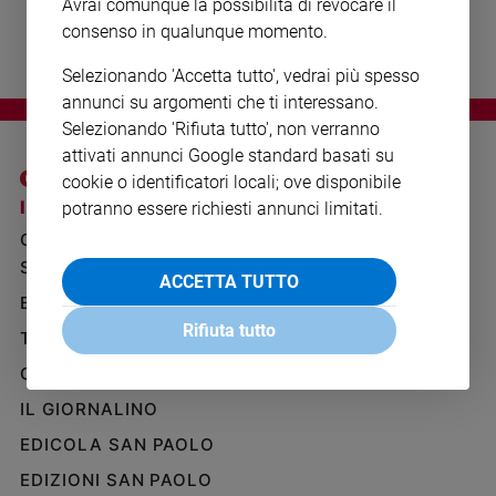
Avrai comunque la possibilità di revocare il
Ambiente
consenso in qualunque momento.
e
Creato
Selezionando 'Accetta tutto', vedrai più spesso
Volontariato
annunci su argomenti che ti interessano.
Diritti
Selezionando 'Rifiuta tutto', non verranno
Aziende
attivati annunci Google standard basati su
di
cookie o identificatori locali; ove disponibile
valore
I SITI SAN PAOLO
NOTE LEGALI
potranno essere richiesti annunci limitati.
Caso
GRUPPO EDITORIALE
PRIVACY POLICY
della
SAN PAOLO
settimana
INFORMATIVA
ACCETTA TUTTO
Migranti
BENESSERE
WHISTLEBLOWING
SOCIAL
Diversità
Rifiuta tutto
TELENOVA
e
GAZZETTA D'ALBA
inclusione
Costume
IL GIORNALINO
EDICOLA SAN PAOLO
Cultura
e
EDIZIONI SAN PAOLO
spettacoli