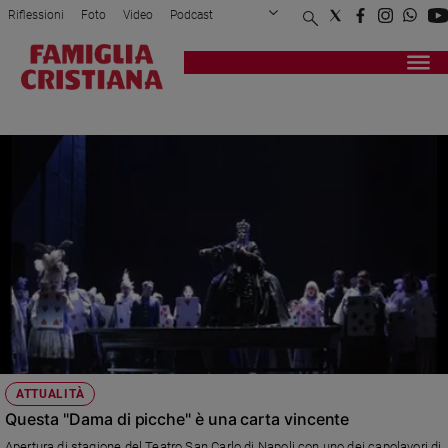
Riflessioni
Foto
Video
Podcast
Privacy Policy
Chi siamo
Contatti
Pubblicità
Attualità
Registrati
Redazione
Italia
ČAJKOVSKIJ
Cronaca
Politica
Mondo
Economia
Legalità
e
giustizia
Sport
Interviste
Papa
ATTUALITÀ
Papa
Questa "Dama di picche" è una carta vincente
Apertura di stagione del Teatro San Carlo di Napoli con uno dei capolavori di