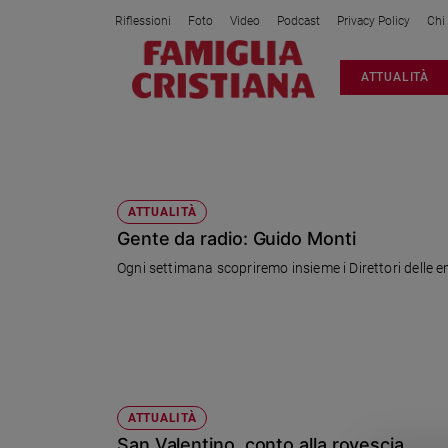
Riflessioni
Foto
Video
Podcast
Privacy Policy
Chi
Attualità
ATTUALITÀ
Italia
Cronaca
Politica
10100 TORINO
Mondo
Economia
ATTUALITÀ
Gente da radio: Guido Monti
Legalità
e
Ogni settimana scopriremo insieme i Direttori delle em
giustizia
Sport
Interviste
Papa
Papa
ATTUALITÀ
San Valentino, conto alla rovescia