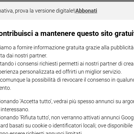
ati
nativa, prova la versione digitale!
|
Abbonati
ontribuisci a mantenere questo sito gratui
iamo a fornire informazione gratuita grazie alla pubblicità
ta dai nostri partner.
tando i consensi richiesti permetti ai nostri partner di crea
perienza personalizzata ed offrirti un miglior servizio.
NOTE LEGALI
 comunque la possibilità di revocare il consenso in qualu
nto.
PAOLO
PRIVACY POLICY
INFORMATIVA WHISTLEBL
ionando 'Accetta tutto', vedrai più spesso annunci su arg
SOCIAL
i interessano.
ionando 'Rifiuta tutto', non verranno attivati annunci Goog
ard basati su cookie o identificatori locali; ove disponibile
nno essere richiesti annunci limitati.