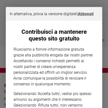
Chiesa
Chiesa
In alternativa, prova la versione digitale!
|
Abbonati
Fede
DIARIO G 2026-27
COLLANA ARS
❮
❯
e
LE GRANDI BASILICHE ITALIANE
€ 8,90
1 - 2
- € 8,90
spiritualità
- VOL DA 1 AL 5
€ 18,50
Contribuisci a mantenere
€ 64,50
Santi
questo sito gratuito
Visualizza tutte le collection
Devozione
e
Riusciamo a fornire informazione gratuita
fede
grazie alla pubblicità erogata dai nostri partner.
Parola
Accettando i consensi richiesti permetti ai
del
nostri partner di creare un'esperienza
giorno
personalizzata ed offrirti un miglior servizio.
Santo
Avrai comunque la possibilità di revocare il
del
consenso in qualunque momento.
giorno
I SITI SAN PAOLO
NOTE LEGALI
Selezionando 'Accetta tutto', vedrai più spesso
Società
GRUPPO EDITORIALE
PRIVACY POLICY
e
annunci su argomenti che ti interessano.
valori
SAN PAOLO
Selezionando 'Rifiuta tutto', non verranno
INFORMATIVA