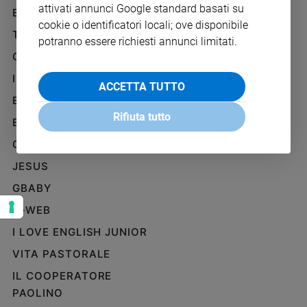
attivati annunci Google standard basati su
Ambiente
BENESSERE
WHISTLEBLOWING
e
cookie o identificatori locali; ove disponibile
SOCIAL
TELENOVA
Creato
potranno essere richiesti annunci limitati.
Volontariato
GAZZETTA D'ALBA
Diritti
IL GIORNALINO
ACCETTA TUTTO
Aziende
EDICOLA SAN PAOLO
di
Rifiuta tutto
valore
EDIZIONI SAN PAOLO
Caso
CREDERE
della
JESUS
settimana
Migranti
GBABY
Diversità
G-WEB
e
inclusione
I LOVE ENGLISH JUNIOR
Costume
VITA PASTORALE
IL COOPERATORE
Cultura
e
PAOLINO
spettacoli