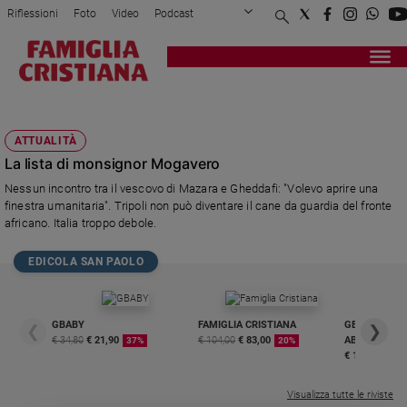
Riflessioni
Foto
Video
Podcast
Privacy Policy
Chi siamo
Contatti
Pubblicità
Attualità
Registrati
Redazione
Italia
12 MIGLIA
Cronaca
ATTUALITÀ
Politica
La lista di monsignor Mogavero
Mondo
Nessun incontro tra il vescovo di Mazara e Gheddafi: "Volevo aprire una
Economia
finestra umanitaria". Tripoli non può diventare il cane da guardia del fronte
Legalità
africano. Italia troppo debole.
e
giustizia
EDICOLA SAN PAOLO
Sport
Interviste
GBABY
FAMIGLIA CRISTIANA
GBABY DIGITA
❮
❯
Papa
€ 34,80
€ 21,90
€ 104,00
€ 83,00
ABBONAMEN
37%
20%
€ 16,99
Papa
Visualizza tutte le riviste