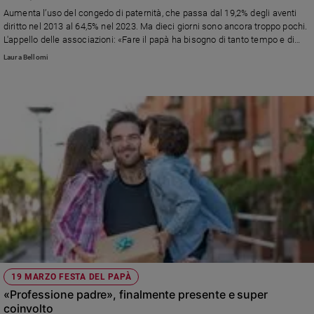
Chiesa
Aumenta l’uso del congedo di paternità, che passa dal 19,2% degli aventi
Chiesa
diritto nel 2013 al 64,5% nel 2023. Ma dieci giorni sono ancora troppo pochi.
L'appello delle associazioni: «Fare il papà ha bisogno di tanto tempo e di
tanto “tempo buono”»
Fede
Laura Bellomi
e
spiritualità
Santi
Devozione
e
fede
Parola
del
giorno
Santo
del
giorno
Società
19 MARZO FESTA DEL PAPÀ
e
«Professione padre», finalmente presente e super
valori
coinvolto