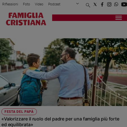
Riflessioni
Foto
Video
Podcast
Privacy Policy
Chi siamo
Contatti
Pubblicità
Attualità
Registrati
Redazione
Italia
19 MARZO
Cronaca
Politica
Mondo
Economia
Legalità
e
giustizia
Sport
Interviste
Papa
FESTA DEL PAPÀ
Papa
«Valorizzare il ruolo del padre per una famiglia più forte
ed equilibrata»