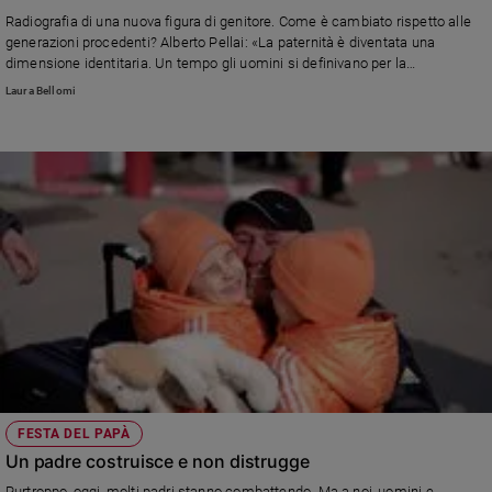
Ambiente
Radiografia di una nuova figura di genitore. Come è cambiato rispetto alle
e
generazioni procedenti? Alberto Pellai: «La paternità è diventata una
Creato
dimensione identitaria. Un tempo gli uomini si definivano per la
professione, oggi invece i padri si raccontano anche come genitori»
Volontariato
Laura Bellomi
Diritti
Aziende
di
valore
Caso
della
settimana
Migranti
Diversità
e
inclusione
Costume
FESTA DEL PAPÀ
Cultura
Un padre costruisce e non distrugge
e
spettacoli
Purtroppo, oggi, molti padri stanno combattendo. Ma a noi, uomini e