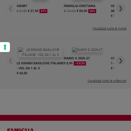
GBABY
FAMIGLIA CRISTIANA
GBABY DIGITA
❮
❯
€ 34,80
€ 21,90
€ 104,00
€ 83,00
ABBONAMEN
37%
20%
€ 16,99
Visualizza tutte le riviste
DIARIO G 2026-27
COLLANA ARS
❮
❯
LE GRANDI BASILICHE ITALIANE
€ 8,90
1 - 2
- € 8,90
- VOL DA 1 AL 5
€ 18,50
€ 64,50
Visualizza tutte le collection