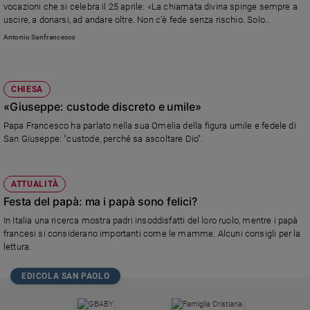
vocazioni che si celebra il 25 aprile: «La chiamata divina spinge sempre a
uscire, a donarsi, ad andare oltre. Non c’è fede senza rischio. Solo
abbandonandosi fiduciosamente alla grazia, come ha fatto San Giuseppe,
Antonio Sanfrancesco
mettendo da parte i propri programmi e le proprie comodità, si dice davvero
“sì” a Dio»
CHIESA
«Giuseppe: custode discreto e umile»
Papa Francesco ha parlato nella sua Omelia della figura umile e fedele di
San Giuseppe: "custode, perché sa ascoltare Dio".
ATTUALITÀ
Festa del papà: ma i papà sono felici?
In Italia una ricerca mostra padri insoddisfatti del loro ruolo, mentre i papà
francesi si considerano importanti come le mamme. Alcuni consigli per la
lettura.
EDICOLA SAN PAOLO