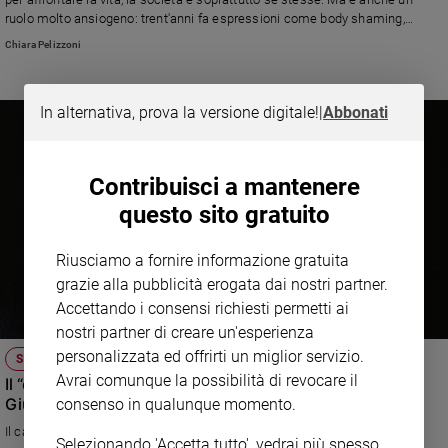
e
ruolo molto ansiogeno: trent'anni fa espressioni come body shaming,
femminicidio, revenge porn non esistevano. E quando arriva un fidanzato
giovani
Chiara Pelizzoni
nuovo mi trasformo in un entomologo».
Adolescenza
Bioetica
In alternativa, prova la versione digitale!
|
Abbonati
Vai
Contribuisci a mantenere
questo sito gratuito
Riflessioni
Riusciamo a fornire informazione gratuita
grazie alla pubblicità erogata dai nostri partner.
Foto
Accettando i consensi richiesti permetti ai
nostri partner di creare un'esperienza
Video
personalizzata ed offrirti un miglior servizio.
SANTO DEL GIORNO
Avrai comunque la possibilità di revocare il
Il “disobbediente” che si prese cura di Gesù. San
Podcast
Giuseppe raccontato dal cardinale Ravasi
consenso in qualunque momento.
Il cardinale e biblista Gianfranco Ravasi ci guida alla scoperta del
Privacy
Selezionando 'Accetta tutto', vedrai più spesso