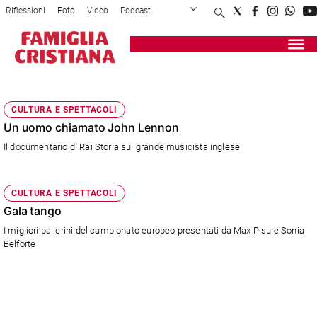
Riflessioni
Foto
Video
Podcast
Privacy Policy
Chi siamo
Contatti
Pubblicità
Attualità
Registrati
Redazione
Italia
20 LUGLIO
Cronaca
CULTURA E SPETTACOLI
Politica
Un uomo chiamato John Lennon
Mondo
Il documentario di Rai Storia sul grande musicista inglese
Economia
Legalità
e
CULTURA E SPETTACOLI
giustizia
Gala tango
Sport
I migliori ballerini del campionato europeo presentati da Max Pisu e Sonia
Interviste
Belforte
Papa
Papa