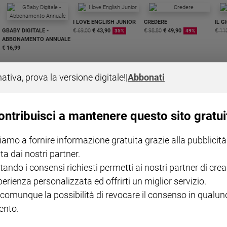
I LOVE ENGLISH JUNIOR
CREDERE
IL G
GBABY DIGITALE -
€ 69,00
€ 43,90
€ 98,80
€ 49,90
€ 11
35%
49%
ABBONAMENTO ANNUALE
€ 16,99
nativa, prova la versione digitale!
|
Abbonati
ontribuisci a mantenere questo sito gratui
COLLANA ARSENIO LUPIN
QUID+ ALLENIAMO
VOL. 1 - 2
MAGNIFICA HUMANITAS -
L'INTELLIGENZA
PRE
iamo a fornire informazione gratuita grazie alla pubblicità
€ 18,50
ENCICLICA PAPALE
€ 27,50
SANT
€ 2,90
A 10
ta dai nostri partner.
€ 24
tando i consensi richiesti permetti ai nostri partner di crea
perienza personalizzata ed offrirti un miglior servizio.
 comunque la possibilità di revocare il consenso in qualu
nto.