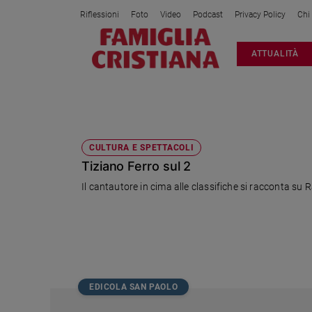
Riflessioni
Foto
Video
Podcast
Privacy Policy
Chi
Attualità
ATTUALITÀ
Italia
Cronaca
Politica
3 GENNAIO
Mondo
Economia
CULTURA E SPETTACOLI
Tiziano Ferro sul 2
Legalità
e
Il cantautore in cima alle classifiche si racconta su R
giustizia
Sport
Interviste
Papa
Papa
EDICOLA SAN PAOLO