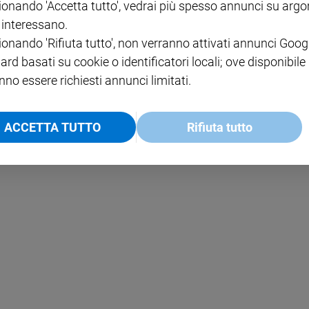
ionando 'Accetta tutto', vedrai più spesso annunci su arg
i interessano.
NOTE LEGALI
ionando 'Rifiuta tutto', non verranno attivati annunci Goog
PAOLO
PRIVACY POLICY
ard basati su cookie o identificatori locali; ove disponibile
nno essere richiesti annunci limitati.
INFORMATIVA WHISTLEBL
SOCIAL
ACCETTA TUTTO
Rifiuta tutto