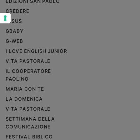
EDIZIONI SAN PAOLO
Sanremo
CREDERE
2026
JESUS
Cinema,
Tv
GBABY
e
G-WEB
streaming
I LOVE ENGLISH JUNIOR
Libri
Musica
VITA PASTORALE
Arte
IL COOPERATORE
PAOLINO
Famiglia
ed
MARIA CON TE
educazione
LA DOMENICA
Genitori
e
VITA PASTORALE
figli
SETTIMANA DELLA
Nonni
COMUNICAZIONE
Coppia
FESTIVAL BIBLICO
Scuola