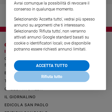
Avrai comunque la possibilità di revocare il
Ambiente
e
consenso in qualunque momento.
Creato
Selezionando 'Accetta tutto', vedrai più spesso
Volontariato
annunci su argomenti che ti interessano.
Diritti
Selezionando 'Rifiuta tutto', non verranno
Aziende
attivati annunci Google standard basati su
di
cookie o identificatori locali; ove disponibile
valore
potranno essere richiesti annunci limitati.
Caso
I SITI SAN PAOLO
NOTE LEGALI
della
GRUPPO EDITORIALE
PRIVACY POLICY
settimana
SAN PAOLO
ACCETTA TUTTO
INFORMATIVA
Migranti
BENESSERE
WHISTLEBLOWING
Diversità
Rifiuta tutto
SOCIAL
e
TELENOVA
inclusione
GAZZETTA D'ALBA
Costume
IL GIORNALINO
Cultura
EDICOLA SAN PAOLO
e
spettacoli