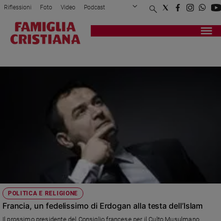
Riflessioni
Foto
Video
Podcast
Privacy Policy
Chi siamo
Contatti
Pubblicità
Attualità
Registrati
Redazione
Italia
AHMET OGRAS
Cronaca
Politica
Mondo
Economia
Legalità
e
giustizia
Sport
Interviste
Papa
POLITICA E RELIGIONE
Papa
Francia, un fedelissimo di Erdogan alla testa dell’Islam
Il prossimo presidente del Consiglio francese per il Culto Musulmano