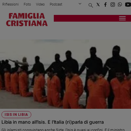
Riflessioni
Foto
Video
Podcast
Privacy Policy
Chi siamo
Contatti
Pubblicità
Attualità
Registrati
Redazione
Italia
AL THANI
Cronaca
Politica
Mondo
Economia
Legalità
e
giustizia
Sport
Interviste
Papa
ISIS IN LIBIA
Papa
Libia in mano all'Isis. E l'Italia (ri)parla di guerra
Gli islamisti conquistano anche Sirte, l'Isis è quasi ai confini. E il ministro