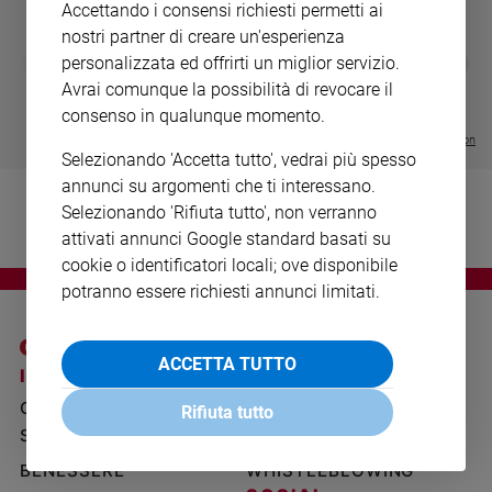
Accettando i consensi richiesti permetti ai
Ambiente
nostri partner di creare un'esperienza
e
DIARIO G 2026-27
COLLANA ARS
❮
❯
Creato
personalizzata ed offrirti un miglior servizio.
LE GRANDI BASILICHE ITALIANE
€ 8,90
1 - 2
- € 8,90
Avrai comunque la possibilità di revocare il
Volontariato
- VOL DA 1 AL 5
€ 18,50
€ 64,50
consenso in qualunque momento.
Diritti
Visualizza tutte le collection
Aziende
Selezionando 'Accetta tutto', vedrai più spesso
di
annunci su argomenti che ti interessano.
valore
Selezionando 'Rifiuta tutto', non verranno
Caso
attivati annunci Google standard basati su
della
cookie o identificatori locali; ove disponibile
settimana
potranno essere richiesti annunci limitati.
Migranti
Diversità
e
ACCETTA TUTTO
inclusione
I SITI SAN PAOLO
NOTE LEGALI
Costume
GRUPPO EDITORIALE
PRIVACY POLICY
Rifiuta tutto
SAN PAOLO
INFORMATIVA
Cultura
e
BENESSERE
WHISTLEBLOWING
spettacoli