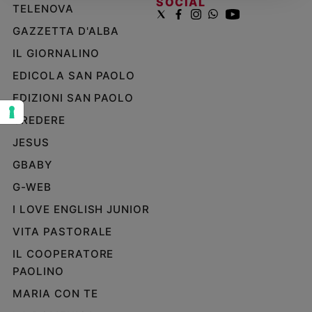
SOCIAL
TELENOVA
Sanremo
GAZZETTA D'ALBA
2026
Cinema,
IL GIORNALINO
Tv
EDICOLA SAN PAOLO
e
streaming
EDIZIONI SAN PAOLO
Libri
CREDERE
Musica
JESUS
Arte
GBABY
Famiglia
G-WEB
ed
educazione
I LOVE ENGLISH JUNIOR
Genitori
VITA PASTORALE
e
IL COOPERATORE
figli
PAOLINO
Nonni
Coppia
MARIA CON TE
Scuola