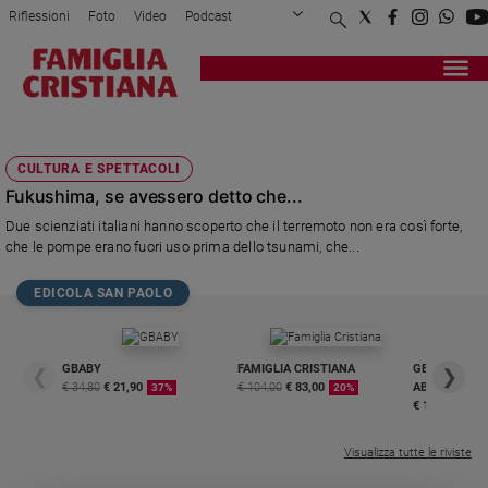
Riflessioni
Foto
Video
Podcast
Privacy Policy
Chi siamo
Contatti
Pubblicità
Attualità
Registrati
Redazione
Italia
BARACCA
Cronaca
CULTURA E SPETTACOLI
Politica
Fukushima, se avessero detto che...
Mondo
Due scienziati italiani hanno scoperto che il terremoto non era così forte,
Economia
che le pompe erano fuori uso prima dello tsunami, che...
Legalità
e
EDICOLA SAN PAOLO
giustizia
Sport
Interviste
GBABY
FAMIGLIA CRISTIANA
GBABY DIGITA
❮
❯
€ 34,80
€ 21,90
€ 104,00
€ 83,00
ABBONAMEN
37%
20%
Papa
€ 16,99
Papa
Visualizza tutte le riviste