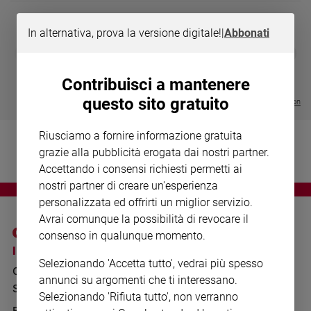
Chiesa
Chiesa
In alternativa, prova la versione digitale!
|
Abbonati
DIARIO G 2026-27
COLLANA ARS
❮
❯
Fede
LE GRANDI BASILICHE ITALIANE
€ 8,90
1 - 2
- € 8,90
e
- VOL DA 1 AL 5
€ 18,50
spiritualità
Contribuisci a mantenere
€ 64,50
questo sito gratuito
Santi
Visualizza tutte le collection
Devozione
e
Riusciamo a fornire informazione gratuita
fede
grazie alla pubblicità erogata dai nostri partner.
Parola
Accettando i consensi richiesti permetti ai
del
nostri partner di creare un'esperienza
giorno
personalizzata ed offrirti un miglior servizio.
Santo
Avrai comunque la possibilità di revocare il
del
consenso in qualunque momento.
giorno
I SITI SAN PAOLO
NOTE LEGALI
Selezionando 'Accetta tutto', vedrai più spesso
GRUPPO EDITORIALE
PRIVACY POLICY
Società
annunci su argomenti che ti interessano.
e
SAN PAOLO
INFORMATIVA
Selezionando 'Rifiuta tutto', non verranno
valori
BENESSERE
WHISTLEBLOWING