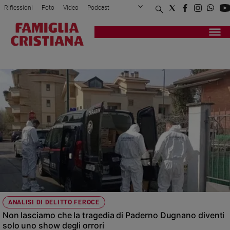
Riflessioni
Foto
Video
Podcast
Privacy Policy
Chi siamo
Contatti
Pubblicità
Attualità
Registrati
Redazione
Italia
BARBARA TAMBORINI
Cronaca
Politica
Mondo
Economia
Legalità
e
giustizia
Sport
Interviste
Papa
ANALISI DI DELITTO FEROCE
Papa
Non lasciamo che la tragedia di Paderno Dugnano diventi
solo uno show degli orrori