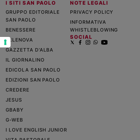
I SITI SAN PAOLO
NOTE LEGALI
e
GRUPPO EDITORIALE
PRIVACY POLICY
giovani
SAN PAOLO
Adolescenza
INFORMATIVA
Bioetica
BENESSERE
WHISTLEBLOWING
SOCIAL
TELENOVA
GAZZETTA D'ALBA
Vai
IL GIORNALINO
EDICOLA SAN PAOLO
Riflessioni
EDIZIONI SAN PAOLO
CREDERE
Foto
JESUS
Video
GBABY
G-WEB
Podcast
I LOVE ENGLISH JUNIOR
Privacy
VITA PASTORALE