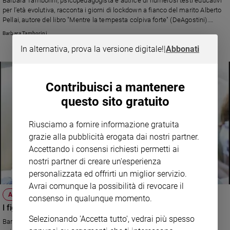
Barbara Tamborini, psicopedagogista e autrice di numerosi testi educativi
Ambiente
per l'età evolutiva, racconta i giorni di lockdown a fianco del marito Alberto
e
Pellai, autore del libro "Mentre la tempesta colpiva forte" (DeAgostini).
Creato
«Alberto è un uomo che nella tempesta si arrabbia. Poi si butta anima e
Barbara Tamborini
corpo nelle onde e diventa forte. Vivendo accanto a lui noi impariamo a non
Volontariato
In alternativa, prova la versione digitale!
|
Abbonati
essere superficiali e sbrigativi quando in gioco c’è la comprensione della
Diritti
realtà»
Aziende
di
Contribuisci a mantenere
valore
questo sito gratuito
Caso
della
Riusciamo a fornire informazione gratuita
settimana
grazie alla pubblicità erogata dai nostri partner.
Migranti
Accettando i consensi richiesti permetti ai
Diversità
nostri partner di creare un'esperienza
e
inclusione
personalizzata ed offrirti un miglior servizio.
Avrai comunque la possibilità di revocare il
Costume
ATTUALITÀ
consenso in qualunque momento.
I figli crescono e le mamme fan così
Cultura
e
Selezionando 'Accetta tutto', vedrai più spesso
Barbara Tamborini e Alberto Pellai, rispettivamente psicopedagogista e
spettacoli