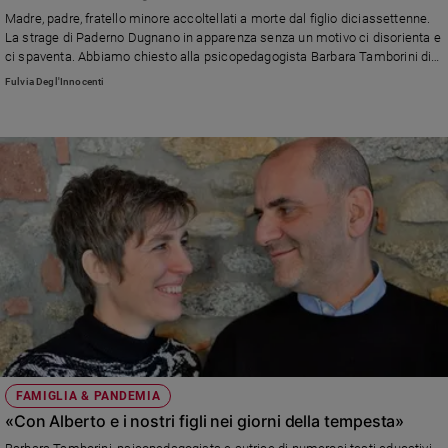
Chiesa
Madre, padre, fratello minore accoltellati a morte dal figlio diciassettenne.
Chiesa
La strage di Paderno Dugnano in apparenza senza un motivo ci disorienta e
ci spaventa. Abbiamo chiesto alla psicopedagogista Barbara Tamborini di
aiutarci a trovare un perché, come comportarsi come genitori, e se davvero
Fede
Fulvia Degl'Innocenti
gli adolescenti mostrano atteggiamenti sempre più violenti
e
spiritualità
Santi
Devozione
e
fede
Parola
del
giorno
Santo
del
giorno
Società
FAMIGLIA & PANDEMIA
e
«Con Alberto e i nostri figli nei giorni della tempesta»
valori