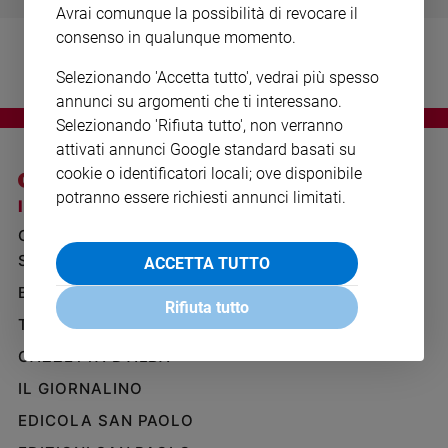
Avrai comunque la possibilità di revocare il
Ambiente
e
consenso in qualunque momento.
Creato
Selezionando 'Accetta tutto', vedrai più spesso
Volontariato
annunci su argomenti che ti interessano.
Diritti
Selezionando 'Rifiuta tutto', non verranno
Aziende
attivati annunci Google standard basati su
di
cookie o identificatori locali; ove disponibile
valore
potranno essere richiesti annunci limitati.
Caso
I SITI SAN PAOLO
NOTE LEGALI
della
GRUPPO EDITORIALE
PRIVACY POLICY
settimana
SAN PAOLO
ACCETTA TUTTO
INFORMATIVA
Migranti
BENESSERE
WHISTLEBLOWING
Diversità
Rifiuta tutto
SOCIAL
e
TELENOVA
inclusione
GAZZETTA D'ALBA
Costume
IL GIORNALINO
Cultura
EDICOLA SAN PAOLO
e
spettacoli