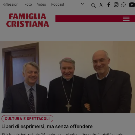
Riflessioni
Foto
Video
Podcast
Privacy Policy
Chi siamo
Contatti
Pubblicità
Attualità
Registrati
Redazione
Italia
BUSTI
Cronaca
Politica
Mondo
Economia
Legalità
e
giustizia
Sport
Interviste
Papa
CULTURA E SPETTACOLI
Papa
Liberi di esprimersi, ma senza offendere
Si è tenuto ieri, sabato 14 febbraio, a Mantova l'incontro "Laicità e fede: