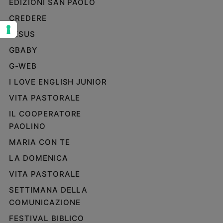
EDIZIONI SAN PAOLO
Sanremo
CREDERE
2026
JESUS
Cinema,
Tv
GBABY
e
G-WEB
streaming
Libri
I LOVE ENGLISH JUNIOR
Musica
VITA PASTORALE
Arte
IL COOPERATORE
PAOLINO
Famiglia
ed
MARIA CON TE
educazione
LA DOMENICA
Genitori
e
VITA PASTORALE
figli
SETTIMANA DELLA
Nonni
COMUNICAZIONE
Coppia
FESTIVAL BIBLICO
Scuola