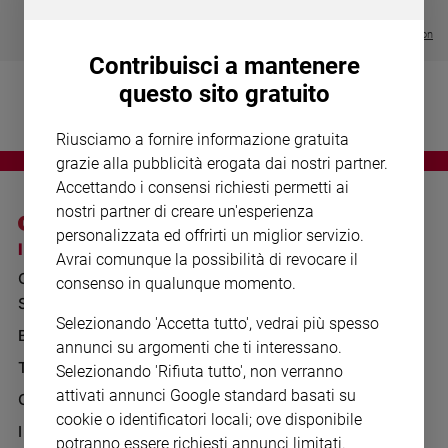
Chiesa
€ 64,50
Chiesa
Visualizza tutte le collection
Contribuisci a mantenere
Fede
questo sito gratuito
e
spiritualità
Riusciamo a fornire informazione gratuita
Santi
grazie alla pubblicità erogata dai nostri partner.
Devozione
Accettando i consensi richiesti permetti ai
e
nostri partner di creare un'esperienza
fede
personalizzata ed offrirti un miglior servizio.
Parola
I SITI SAN PAOLO
NOTE LEGALI
Avrai comunque la possibilità di revocare il
del
GRUPPO EDITORIALE
PRIVACY POLICY
consenso in qualunque momento.
giorno
SAN PAOLO
Santo
INFORMATIVA
Selezionando 'Accetta tutto', vedrai più spesso
del
BENESSERE
WHISTLEBLOWING
annunci su argomenti che ti interessano.
giorno
SOCIAL
TELENOVA
Selezionando 'Rifiuta tutto', non verranno
Società
attivati annunci Google standard basati su
GAZZETTA D'ALBA
e
cookie o identificatori locali; ove disponibile
valori
IL GIORNALINO
potranno essere richiesti annunci limitati.