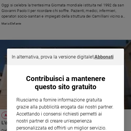
Ambiente
Oggi si celebra la trentesima Giornata mondiale istituita nel 1992 da san
e
Giovanni Paolo II per ricordare chi soffre. Pazienti, medici, infermieri,
Creato
operatori socio-sanitari e impiegati della struttura dei Camilliani vicino a
Napoli cominciano il cammino sinodale. Con l'arcivescovo, monsignor
Volontariato
Maria Elefante
Domenico Battaglia
Diritti
Aziende
di
valore
In alternativa, prova la versione digitale!
|
Abbonati
Caso
della
settimana
Contribuisci a mantenere
Migranti
questo sito gratuito
Diversità
e
inclusione
Riusciamo a fornire informazione gratuita
Costume
grazie alla pubblicità erogata dai nostri partner.
Accettando i consensi richiesti permetti ai
A CASORIA
Cultura
nostri partner di creare un'esperienza
L'ospedale dei Camilliani festeggia 60 anni
e
personalizzata ed offrirti un miglior servizio.
spettacoli
Dal 9 al 12 luglio momenti di preghiera e riflessione per san Camillo de