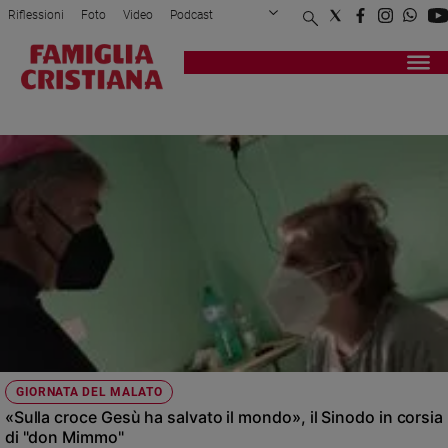
Riflessioni
Foto
Video
Podcast
Privacy Policy
Chi siamo
Contatti
Pubblicità
Attualità
Registrati
Redazione
Italia
CASORIA
Cronaca
Politica
Mondo
Economia
Legalità
e
giustizia
Sport
Interviste
Papa
GIORNATA DEL MALATO
Papa
«Sulla croce Gesù ha salvato il mondo», il Sinodo in corsia
di "don Mimmo"