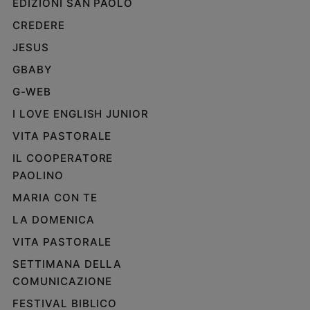
EDIZIONI SAN PAOLO
Policy
CREDERE
JESUS
Chi
GBABY
siamo
G-WEB
Contatti
I LOVE ENGLISH JUNIOR
VITA PASTORALE
Pubblicità
IL COOPERATORE
PAOLINO
Registrati
MARIA CON TE
Redazione
LA DOMENICA
VITA PASTORALE
Social
SETTIMANA DELLA
COMUNICAZIONE
FESTIVAL BIBLICO