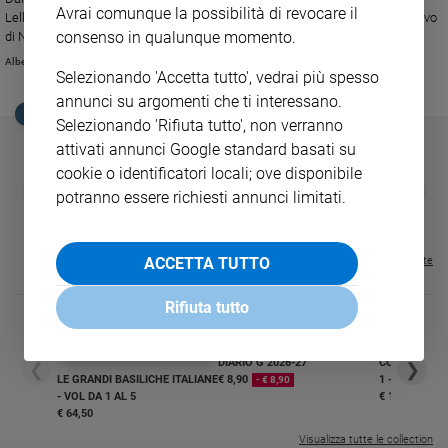
Avrai comunque la possibilità di revocare il
Lellis, alla presenza, tra gli altri, del cardinale Crescenzio Sepe, arcivescovo
Sanremo
consenso in qualunque momento.
di Napoli.
2026
Alberto Chiara
Cinema,
Selezionando 'Accetta tutto', vedrai più spesso
Tv
annunci su argomenti che ti interessano.
e
EDICOLA SAN PAOLO
Selezionando 'Rifiuta tutto', non verranno
streaming
attivati annunci Google standard basati su
Libri
cookie o identificatori locali; ove disponibile
GBABY
FAMIGLIA CRISTIANA
GBABY DIGITA
Musica
❮
❯
potranno essere richiesti annunci limitati.
€ 34,80
€ 21,90
€ 104,00
€ 83,00
ABBONAMEN
37%
20%
Arte
€ 16,99
Famiglia
Visualizza tutte le riviste
ACCETTA TUTTO
ed
educazione
Rifiuta tutto
Genitori
e
DIARIO G 2026-27
COLLANA ARS
figli
❮
❯
LE GRANDI BASILICHE ITALIANE
€ 8,90
1 - 2
- € 8,90
Nonni
- VOL DA 1 AL 5
€ 18,50
€ 64,50
Coppia
Visualizza tutte le collection
Scuola