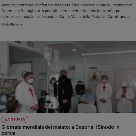
Chiesa
Ascolto, confronto, conforto e preghiera: l'arcivescovo di Napoli, monsignor
Chiesa
Domenico Battaglia, ma per tutti semplicemente "don Mimmo", apre il
cammino sinodale nell'ospedale Santa Maria della Pietà dei Camilliani, a
Casoria.
Fede
Maria Elefante
e
spiritualità
Santi
Devozione
e
fede
Parola
del
giorno
Santo
del
giorno
Società
LA STORIA
e
Giornata mondiale del malato: a Casoria il Sinodo in
valori
corsia