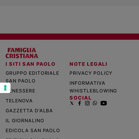
e
giovani
Adolescenza
Bioetica
Vai
I SITI SAN PAOLO
NOTE LEGALI
GRUPPO EDITORIALE
PRIVACY POLICY
Riflessioni
SAN PAOLO
INFORMATIVA
Foto
BENESSERE
WHISTLEBLOWING
SOCIAL
TELENOVA
Video
GAZZETTA D'ALBA
IL GIORNALINO
Podcast
EDICOLA SAN PAOLO
Privacy