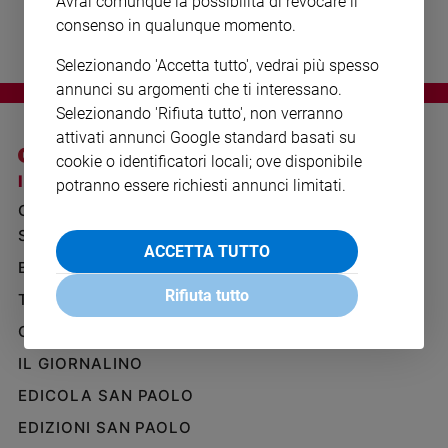
Avrai comunque la possibilità di revocare il
Ambiente
consenso in qualunque momento.
e
Creato
Selezionando 'Accetta tutto', vedrai più spesso
Volontariato
annunci su argomenti che ti interessano.
Diritti
Selezionando 'Rifiuta tutto', non verranno
Aziende
attivati annunci Google standard basati su
di
cookie o identificatori locali; ove disponibile
valore
I SITI SAN PAOLO
NOTE LEGALI
potranno essere richiesti annunci limitati.
Caso
GRUPPO EDITORIALE
PRIVACY POLICY
della
SAN PAOLO
INFORMATIVA
settimana
ACCETTA TUTTO
BENESSERE
WHISTLEBLOWING
Migranti
SOCIAL
Rifiuta tutto
Diversità
TELENOVA
e
GAZZETTA D'ALBA
inclusione
IL GIORNALINO
Costume
EDICOLA SAN PAOLO
Cultura
e
EDIZIONI SAN PAOLO
spettacoli