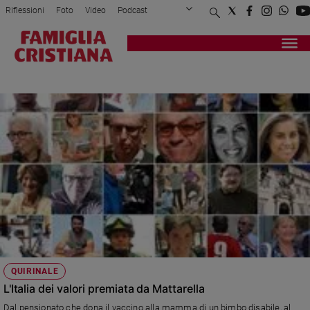
Riflessioni
Foto
Video
Podcast
Privacy Policy
Chi siamo
Contatti
Pubblicità
Attualità
Registrati
Redazione
Italia
CAVALIERI DELLA REPUBBLICA
Cronaca
Politica
Mondo
Economia
Legalità
e
giustizia
Sport
Interviste
Papa
QUIRINALE
Papa
L'Italia dei valori premiata da Mattarella
Dal pensionato che dona il vaccino alla mamma di un bimbo disabile, al