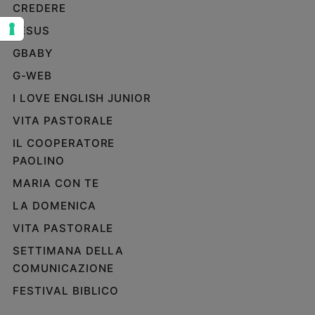
CREDERE
Sanremo
JESUS
2026
Cinema,
GBABY
Tv
G-WEB
e
streaming
I LOVE ENGLISH JUNIOR
Libri
VITA PASTORALE
Musica
IL COOPERATORE
Arte
PAOLINO
Famiglia
MARIA CON TE
ed
educazione
LA DOMENICA
VITA PASTORALE
Genitori
e
SETTIMANA DELLA
figli
COMUNICAZIONE
Nonni
FESTIVAL BIBLICO
Coppia
Scuola