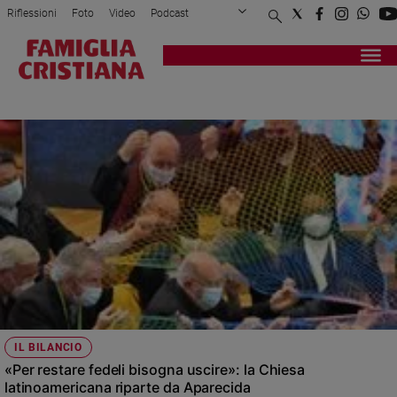
Riflessioni
Foto
Video
Podcast
Privacy Policy
Chi siamo
Contatti
Pubblicità
Attualità
Registrati
Redazione
Italia
CELAM
Cronaca
Politica
Mondo
Economia
Legalità
e
giustizia
Sport
Interviste
Papa
IL BILANCIO
Papa
«Per restare fedeli bisogna uscire»: la Chiesa
latinoamericana riparte da Aparecida