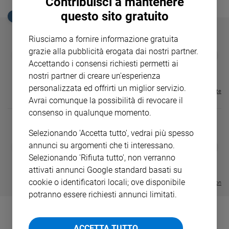
Contribuisci a mantenere
Ambiente
questo sito gratuito
EDICOLA SAN PAOLO
e
Creato
Riusciamo a fornire informazione gratuita
Volontariato
grazie alla pubblicità erogata dai nostri partner.
GBABY
FAMIGLIA CRISTIANA
GBABY DIGITA
❮
❯
Diritti
€ 34,80
€ 21,90
€ 104,00
€ 83,00
ABBONAMEN
37%
20%
Accettando i consensi richiesti permetti ai
Aziende
€ 16,99
nostri partner di creare un'esperienza
di
personalizzata ed offrirti un miglior servizio.
valore
Visualizza tutte le riviste
Avrai comunque la possibilità di revocare il
Caso
consenso in qualunque momento.
della
settimana
Selezionando 'Accetta tutto', vedrai più spesso
Migranti
DIARIO G 2026-27
COLLANA ARS
annunci su argomenti che ti interessano.
❮
❯
Diversità
LE GRANDI BASILICHE ITALIANE
€ 8,90
1 - 2
- € 8,90
Selezionando 'Rifiuta tutto', non verranno
e
- VOL DA 1 AL 5
€ 18,50
attivati annunci Google standard basati su
€ 64,50
inclusione
cookie o identificatori locali; ove disponibile
Visualizza tutte le collection
Costume
potranno essere richiesti annunci limitati.
Cultura
e
spettacoli
ACCETTA TUTTO