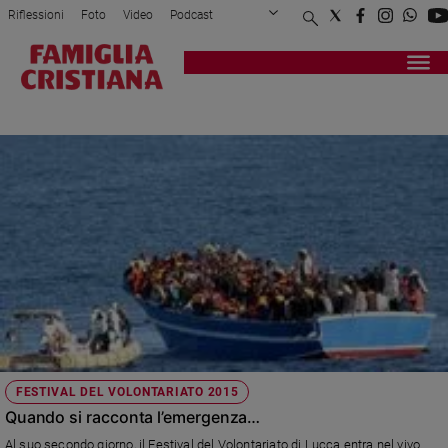
Riflessioni
Foto
Video
Podcast
Privacy Policy
Chi siamo
Contatti
Pubblicità
Attualità
Registrati
Redazione
Italia
CLAUDIO CAMARCA
Cronaca
Politica
Mondo
Economia
Legalità
e
giustizia
Sport
Interviste
Papa
FESTIVAL DEL VOLONTARIATO 2015
Papa
Quando si racconta l’emergenza…
Al suo secondo giorno, il Festival del Volontariato di Lucca entra nel vivo.