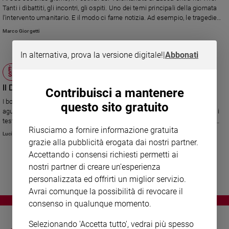
Chiesa
Tanti i dibattiti, gli incontri, gli ospiti. Uno dei temi principali della giornata
Chiesa
l’intervento umanitario. E il modo ci farne notizia. Ad esempio, le tragedie
del Mediterraneo, ebola, i profughi somali.
Marco Giorgetti
Fede
e
In alternativa, prova la versione digitale!
|
Abbonati
spiritualità
È IL PRIMO DIZIONARIO ENCICLOPEDICO
Santi
SUL TEMA
Il DEM, tutto sulle mafie
Devozione
Contribuisci a mantenere
e
I boss e i killer. I delitti eccellenti e le vittime dimenticate. Gli eroi e gli
questo sito gratuito
fede
aguzzini. Le collusioni e i misteri irrisolti. Le stragi e i processi. I pentiti e i
testimoni di giustizia. Migliaia di voci biografiche e tematiche offrono un
Parola
Riusciamo a fornire informazione gratuita
inedito affresco storico sull’evoluzione di Cosa nostra, ’Ndrangheta,
del
Luciano Scalettari
Camorra, Sacra Corona Unita e altre organizzazioni criminali.
grazie alla pubblicità erogata dai nostri partner.
giorno
Accettando i consensi richiesti permetti ai
Santo
nostri partner di creare un'esperienza
del
personalizzata ed offrirti un miglior servizio.
giorno
Avrai comunque la possibilità di revocare il
Società
consenso in qualunque momento.
e
valori
Selezionando 'Accetta tutto', vedrai più spesso