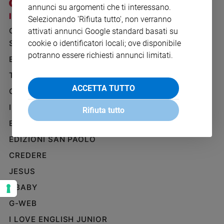
Ambiente
annunci su argomenti che ti interessano.
I SITI SAN PAOLO
NOTE LEGALI
e
Selezionando 'Rifiuta tutto', non verranno
Creato
GRUPPO EDITORIALE
PRIVACY POLICY
attivati annunci Google standard basati su
Volontariato
SAN PAOLO
cookie o identificatori locali; ove disponibile
INFORMATIVA
Diritti
potranno essere richiesti annunci limitati.
BENESSERE
WHISTLEBLOWING
Aziende
SOCIAL
TELENOVA
di
valore
ACCETTA TUTTO
GAZZETTA D'ALBA
Caso
IL GIORNALINO
Rifiuta tutto
della
settimana
EDICOLA SAN PAOLO
Migranti
EDIZIONI SAN PAOLO
Diversità
CREDERE
e
inclusione
JESUS
Costume
GBABY
G-WEB
Cultura
e
I LOVE ENGLISH JUNIOR
spettacoli