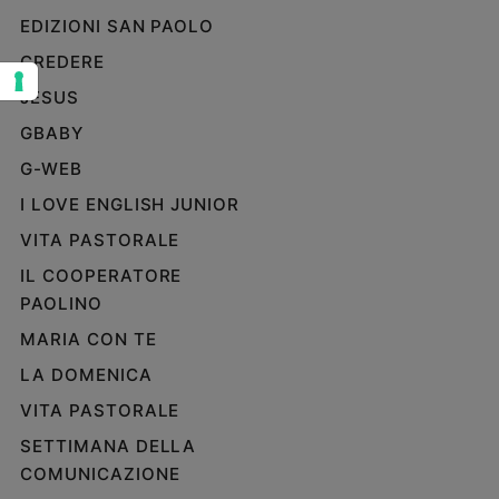
EDIZIONI SAN PAOLO
Sanremo
2026
CREDERE
Cinema,
JESUS
Tv
e
GBABY
streaming
G-WEB
Libri
I LOVE ENGLISH JUNIOR
Musica
VITA PASTORALE
Arte
IL COOPERATORE
Famiglia
PAOLINO
ed
educazione
MARIA CON TE
Genitori
LA DOMENICA
e
VITA PASTORALE
figli
Nonni
SETTIMANA DELLA
Coppia
COMUNICAZIONE
Scuola