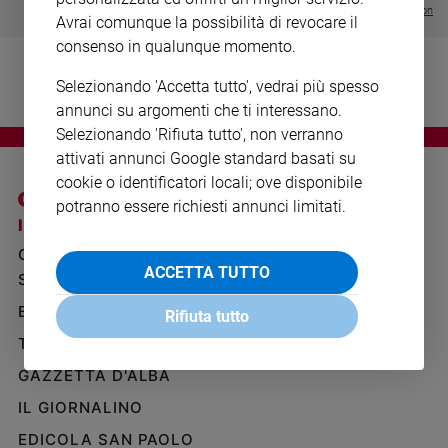
Visualizza tutte le collection
Ambiente
Avrai comunque la possibilità di revocare il
e
consenso in qualunque momento.
Creato
Volontariato
Selezionando 'Accetta tutto', vedrai più spesso
Diritti
annunci su argomenti che ti interessano.
Aziende
Selezionando 'Rifiuta tutto', non verranno
di
attivati annunci Google standard basati su
valore
cookie o identificatori locali; ove disponibile
Caso
potranno essere richiesti annunci limitati.
della
I SITI SAN PAOLO
NOTE LEGALI
settimana
GRUPPO EDITORIALE
PRIVACY POLICY
Migranti
ACCETTA TUTTO
SAN PAOLO
INFORMATIVA
Diversità
BENESSERE
WHISTLEBLOWING
Rifiuta tutto
e
SOCIAL
inclusione
TELENOVA
Costume
GAZZETTA D'ALBA
IL GIORNALINO
Cultura
e
EDICOLA SAN PAOLO
spettacoli