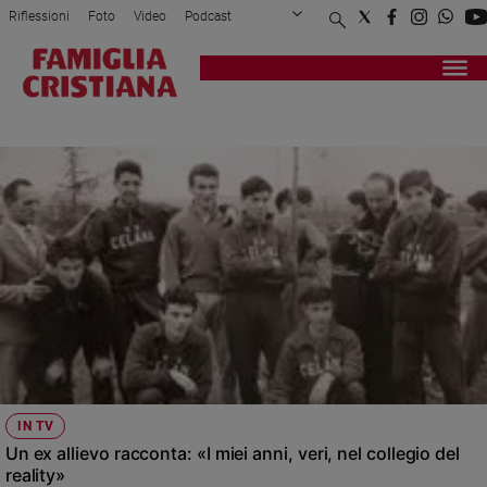
Riflessioni
Foto
Video
Podcast
Privacy Policy
Chi siamo
Contatti
Pubblicità
Attualità
Registrati
Redazione
Italia
COLLEGIO CONVITTO CELANA
Cronaca
Politica
Mondo
Economia
Legalità
e
giustizia
Sport
Interviste
Papa
IN TV
Papa
Un ex allievo racconta: «I miei anni, veri, nel collegio del
reality»