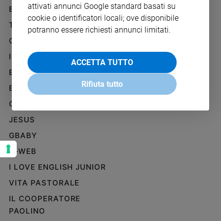
attivati annunci Google standard basati su
Ambiente
BENESSERE
WHISTLEBLOWING
e
cookie o identificatori locali; ove disponibile
SOCIAL
TELENOVA
Creato
potranno essere richiesti annunci limitati.
Volontariato
GAZZETTA D'ALBA
Diritti
IL GIORNALINO
ACCETTA TUTTO
Aziende
EDICOLA SAN PAOLO
di
Rifiuta tutto
valore
EDIZIONI SAN PAOLO
Caso
CREDERE
della
JESUS
settimana
Migranti
GBABY
Diversità
G-WEB
e
inclusione
I LOVE ENGLISH JUNIOR
Costume
VITA PASTORALE
IL COOPERATORE
Cultura
e
PAOLINO
spettacoli