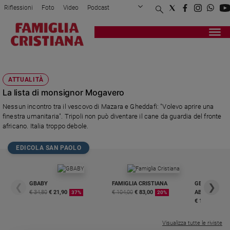
Riflessioni
Foto
Video
Podcast
Privacy Policy
Chi siamo
Contatti
Pubblicità
Attualità
Registrati
Redazione
Italia
COLONNELLO
Cronaca
ATTUALITÀ
Politica
La lista di monsignor Mogavero
Mondo
Nessun incontro tra il vescovo di Mazara e Gheddafi: "Volevo aprire una
Economia
finestra umanitaria". Tripoli non può diventare il cane da guardia del fronte
Legalità
africano. Italia troppo debole.
e
giustizia
EDICOLA SAN PAOLO
Sport
Interviste
GBABY
FAMIGLIA CRISTIANA
GBABY DIGITA
❮
❯
Papa
€ 34,80
€ 21,90
€ 104,00
€ 83,00
ABBONAMEN
37%
20%
€ 16,99
Papa
Visualizza tutte le riviste