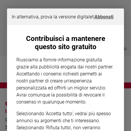
Chiesa
Chiesa
In alternativa, prova la versione digitale!
|
Abbonati
Fede
DIARIO G 2026-27
COLLANA ARS
❮
❯
e
LE GRANDI BASILICHE ITALIANE
€ 8,90
1 - 2
- € 8,90
spiritualità
- VOL DA 1 AL 5
€ 18,50
Contribuisci a mantenere
€ 64,50
Santi
questo sito gratuito
Visualizza tutte le collection
Devozione
e
Riusciamo a fornire informazione gratuita
fede
grazie alla pubblicità erogata dai nostri partner.
Parola
Accettando i consensi richiesti permetti ai
del
nostri partner di creare un'esperienza
giorno
personalizzata ed offrirti un miglior servizio.
Santo
Avrai comunque la possibilità di revocare il
del
consenso in qualunque momento.
giorno
I SITI SAN PAOLO
NOTE LEGALI
Selezionando 'Accetta tutto', vedrai più spesso
Società
GRUPPO EDITORIALE
PRIVACY POLICY
e
annunci su argomenti che ti interessano.
valori
SAN PAOLO
Selezionando 'Rifiuta tutto', non verranno
INFORMATIVA