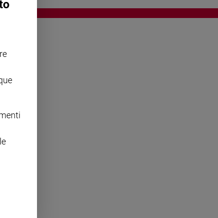
to
re
OWING
nque
omenti
le