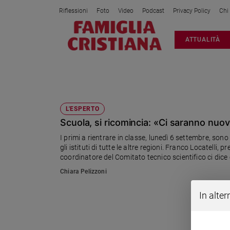
Riflessioni
Foto
Video
Podcast
Privacy Policy
Chi
Attualità
ATTUALITÀ
Italia
Cronaca
Politica
CTS
Mondo
Economia
L'ESPERTO
Scuola, si ricomincia: «Ci saranno nuo
Legalità
e
I primi a rientrare in classe, lunedì 6 settembre, sono 
giustizia
gli istituti di tutte le altre regioni. Franco Locatelli
Sport
coordinatore del Comitato tecnico scientifico ci dice
Interviste
Chiara Pelizzoni
Papa
In alter
Papa