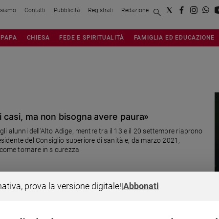
 siamo
Contatti
Pubblicità
Registrati
Redazione
PAPA
CHIESA
FEDE E SPIRITUALITÀ
FAMIGLIA ED EDUCAZIONE
vi casi, ma non bisogna avere paura»
gli alunni dell'Alto Adige, mentre tra il 13 e il 20 settembre riaprono
, presidente del Consiglio superiore di sanità e, da marzo 2021,
 come tornare in sicurezza
nativa, prova la versione digitale!
|
Abbonati