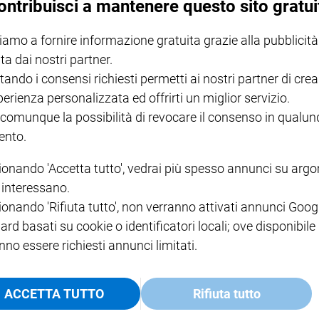
ontribuisci a mantenere questo sito gratui
iamo a fornire informazione gratuita grazie alla pubblicità
NOTE LEGALI
ta dai nostri partner.
PAOLO
PRIVACY POLICY
tando i consensi richiesti permetti ai nostri partner di crea
INFORMATIVA WHISTLEBL
perienza personalizzata ed offrirti un miglior servizio.
SOCIAL
 comunque la possibilità di revocare il consenso in qualu
nto.
ionando 'Accetta tutto', vedrai più spesso annunci su arg
i interessano.
ionando 'Rifiuta tutto', non verranno attivati annunci Goog
ard basati su cookie o identificatori locali; ove disponibile
nno essere richiesti annunci limitati.
ACCETTA TUTTO
Rifiuta tutto