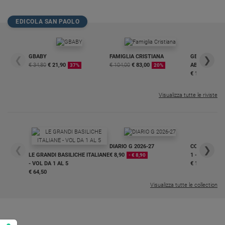
Policy
EDICOLA SAN PAOLO
Chi
siamo
GBABY
FAMIGLIA CRISTIANA
GBABY DIGITA
❮
❯
€ 34,80
€ 21,90
€ 104,00
€ 83,00
ABBONAMEN
37%
20%
€ 16,99
Contatti
Visualizza tutte le riviste
Pubblicità
Registrati
DIARIO G 2026-27
COLLANA ARS
❮
❯
Redazione
LE GRANDI BASILICHE ITALIANE
€ 8,90
1 - 2
- € 8,90
- VOL DA 1 AL 5
€ 18,50
€ 64,50
Social
Visualizza tutte le collection