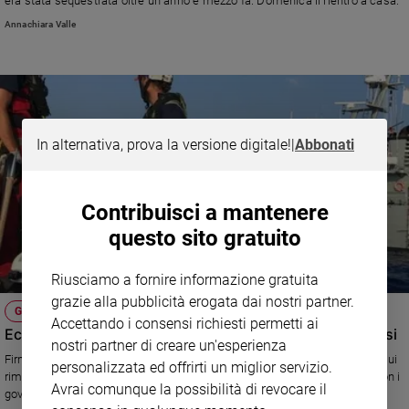
era stata sequestrata oltre un anno e mezzo fa. Domenica il rientro a casa.
Sanremo
Annachiara Valle
2026
Cinema,
Tv
e
streaming
In alternativa, prova la versione digitale!
|
Abbonati
Libri
Musica
Arte
Contribuisci a mantenere
questo sito gratuito
Famiglia
ed
educazione
Riusciamo a fornire informazione gratuita
Genitori
grazie alla pubblicità erogata dai nostri partner.
GOVERNO
e
Accettando i consensi richiesti permetti ai
Ecco il decreto Di Maio sui migranti: rimpatri entro 4 mesi
figli
nostri partner di creare un'esperienza
Nonni
Firmato il decreto ministeriale che prevede snellimenti delle procedure sui
personalizzata ed offrirti un miglior servizio.
rimpatri, l'allargamento della lista dei "Paesi sicuri" e accordi bilaterali con i
Coppia
Avrai comunque la possibilità di revocare il
governi interessati. E' la risposta al "decreto sicurezza" di Salvini.
Scuola