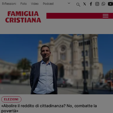
Riflessioni
Foto
Video
Podcast
Privacy Policy
Chi siamo
Contatti
Pubblicità
Attualità
Registrati
Redazione
Italia
DI MAIO
Cronaca
Politica
Mondo
Economia
Legalità
e
giustizia
Sport
Interviste
Papa
ELEZIONI
Papa
«Abolire il reddito di cittadinanza? No, combatte la
povertà»