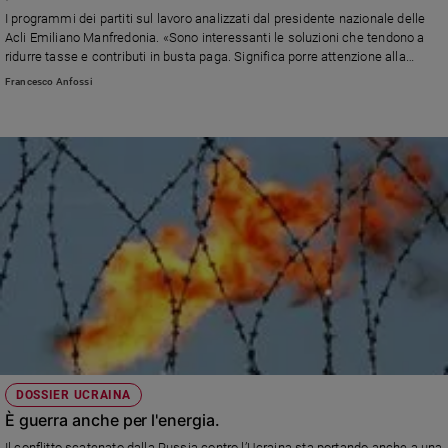
Chiesa
I programmi dei partiti sul lavoro analizzati dal presidente nazionale delle
Chiesa
Acli Emiliano Manfredonia. «Sono interessanti le soluzioni che tendono a
ridurre tasse e contributi in busta paga. Significa porre attenzione alla
dignità degli occupati»
Fede
Francesco Anfossi
e
spiritualità
Santi
Devozione
e
fede
Parola
del
giorno
Santo
del
giorno
Società
DOSSIER UCRAINA
e
È guerra anche per l'energia.
valori
Il conflitto scatenato dalla Russia contro l’Ucraina sta portando anche a una