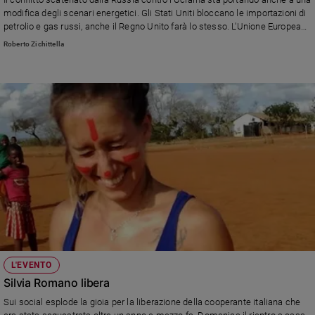
Ambiente
modifica degli scenari energetici. Gli Stati Uniti bloccano le importazioni di
e
petrolio e gas russi, anche il Regno Unito farà lo stesso. L'Unione Europea
Creato
presenta un piano per l'indipendenza energetica europea. Intanto c'è un
Roberto Zichittella
riavvicinamento fra Washington e Caracas.
Volontariato
Diritti
Aziende
di
valore
Caso
della
settimana
Migranti
Diversità
e
inclusione
Costume
L'EVENTO
Silvia Romano libera
Cultura
e
Sui social esplode la gioia per la liberazione della cooperante italiana che
spettacoli