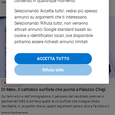
consenso in qualunque momento.
Alberto Laggia
e
giovani
Selezionando 'Accetta tutto', vedrai più spesso
annunci su argomenti che ti interessano.
Adolescenza
Selezionando 'Rifiuta tutto', non verranno
Bioetica
attivati annunci Google standard basati su
cookie o identificatori locali; ove disponibile
potranno essere richiesti annunci limitati.
Vai
ACCETTA TUTTO
Riflessioni
Rifiuta tutto
Foto
RITRATTO
Video
Di Maio, il cattolico surfista che punta a Palazzo Chigi
Sui temi etici e dell’immigrazione, il pensiero del candidato premier in
Podcast
pectore del M5S è simile a quello di un surfista che insegue l’onda.
Inevitabile, in un partito che su questi argomenti pensa, dice e fa tutto e il
contrario di tutto
Privacy
Antonio Sanfrancesco