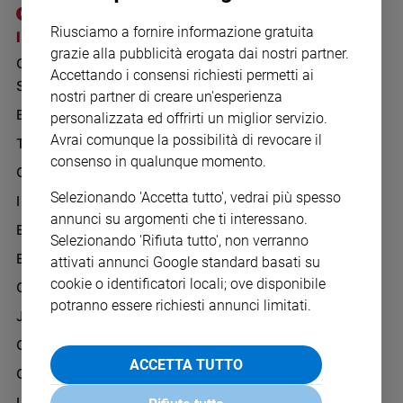
Chiesa
Riusciamo a fornire informazione gratuita
Chiesa
I SITI SAN PAOLO
NOTE LEGALI
grazie alla pubblicità erogata dai nostri partner.
GRUPPO EDITORIALE
PRIVACY POLICY
Fede
Accettando i consensi richiesti permetti ai
SAN PAOLO
e
INFORMATIVA
nostri partner di creare un'esperienza
spiritualità
BENESSERE
WHISTLEBLOWING
personalizzata ed offrirti un miglior servizio.
Santi
SOCIAL
Avrai comunque la possibilità di revocare il
TELENOVA
Devozione
consenso in qualunque momento.
GAZZETTA D'ALBA
e
fede
Selezionando 'Accetta tutto', vedrai più spesso
IL GIORNALINO
Parola
annunci su argomenti che ti interessano.
EDICOLA SAN PAOLO
del
Selezionando 'Rifiuta tutto', non verranno
giorno
EDIZIONI SAN PAOLO
attivati annunci Google standard basati su
Santo
cookie o identificatori locali; ove disponibile
CREDERE
del
potranno essere richiesti annunci limitati.
giorno
JESUS
GBABY
Società
ACCETTA TUTTO
e
G-WEB
valori
I LOVE ENGLISH JUNIOR