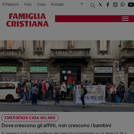
Riflessioni
Foto
Video
Podcast
Privacy Policy
Chi siamo
Contatti
Pubblicità
Attualità
Registrati
Redazione
Italia
EMERGENZA CASA
Cronaca
Politica
Mondo
Economia
Legalità
e
giustizia
Sport
Interviste
Papa
EMERGENZA CASA MILANO
Papa
Dove crescono gli affitti, non crescono i bambini
Si leggeva così sul manifesto del presidio organizzato in via Padova 76 a