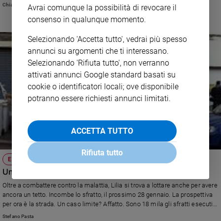
mondo»
Chiara Pelizzoni
Avrai comunque la possibilità di revocare il
Sanremo
consenso in qualunque momento.
2026
Cinema,
Selezionando 'Accetta tutto', vedrai più spesso
Tv
annunci su argomenti che ti interessano.
e
Selezionando 'Rifiuta tutto', non verranno
streaming
attivati annunci Google standard basati su
Libri
cookie o identificatori locali; ove disponibile
Musica
potranno essere richiesti annunci limitati.
Arte
Famiglia
ACCETTA TUTTO
ed
educazione
Rifiuta tutto
EMERGENZA CASA
Genitori
Una casa per Lilia
e
figli
Oltre a combattere contro la malattia, Lilia si trova a lottare anche per avere
Nonni
ancora un tetto. Incombe lo sfratto, il prossimo 28 gennaio. La prospettiva
per ora è la strada. Un caso limite? Affatto. Sono 18 mila gli sfratti esecutivi,
Coppia
nella sola Milano, in attesa di esecuzione.
Stefano Pasta
Scuola