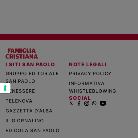
e
giovani
Adolescenza
Bioetica
Vai
I SITI SAN PAOLO
NOTE LEGALI
GRUPPO EDITORIALE
PRIVACY POLICY
Riflessioni
SAN PAOLO
INFORMATIVA
Foto
BENESSERE
WHISTLEBLOWING
SOCIAL
TELENOVA
Video
GAZZETTA D'ALBA
Podcast
IL GIORNALINO
EDICOLA SAN PAOLO
Privacy