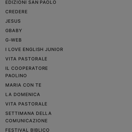
EDIZIONI SAN PAOLO
Policy
CREDERE
JESUS
Chi
GBABY
siamo
G-WEB
Contatti
I LOVE ENGLISH JUNIOR
VITA PASTORALE
Pubblicità
IL COOPERATORE
PAOLINO
Registrati
MARIA CON TE
Redazione
LA DOMENICA
VITA PASTORALE
Social
SETTIMANA DELLA
COMUNICAZIONE
FESTIVAL BIBLICO