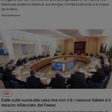
Chiesa
Milano per evitare lo sfratto di una famiglia. Un’intera comunità si è mossa
Chiesa
per evitarlo
Chiara Pelizzoni
Fede
e
spiritualità
Santi
Devozione
e
fede
Parola
del
giorno
Santo
del
giorno
CEI
Società
Dalle culle vuote alla casa che non c'è: i vescovi italiani e il
e
tessuto sfilacciato del Paese
valori
La Chiesa italiana, recita il comunicato finale del Consiglio permanente dei