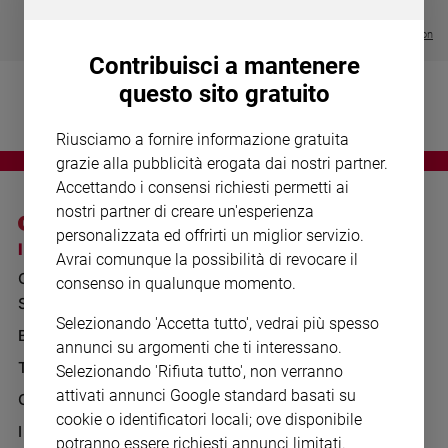
Chiesa
€ 64,50
Chiesa
Visualizza tutte le collection
Contribuisci a mantenere
Fede
questo sito gratuito
e
spiritualità
Riusciamo a fornire informazione gratuita
Santi
grazie alla pubblicità erogata dai nostri partner.
Devozione
Accettando i consensi richiesti permetti ai
e
nostri partner di creare un'esperienza
fede
personalizzata ed offrirti un miglior servizio.
Parola
I SITI SAN PAOLO
NOTE LEGALI
Avrai comunque la possibilità di revocare il
del
GRUPPO EDITORIALE
PRIVACY POLICY
consenso in qualunque momento.
giorno
SAN PAOLO
Santo
INFORMATIVA
Selezionando 'Accetta tutto', vedrai più spesso
del
BENESSERE
WHISTLEBLOWING
annunci su argomenti che ti interessano.
giorno
SOCIAL
TELENOVA
Selezionando 'Rifiuta tutto', non verranno
Società
attivati annunci Google standard basati su
GAZZETTA D'ALBA
e
cookie o identificatori locali; ove disponibile
valori
IL GIORNALINO
potranno essere richiesti annunci limitati.