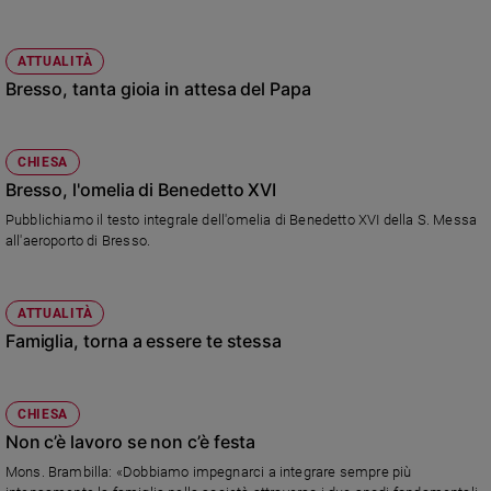
Ambiente
e
Creato
ATTUALITÀ
Bresso, tanta gioia in attesa del Papa
Volontariato
Diritti
Aziende
CHIESA
di
Bresso, l'omelia di Benedetto XVI
valore
Caso
Pubblichiamo il testo integrale dell'omelia di Benedetto XVI della S. Messa
all'aeroporto di Bresso.
della
settimana
Migranti
ATTUALITÀ
Diversità
Famiglia, torna a essere te stessa
e
inclusione
Costume
CHIESA
Non c’è lavoro se non c’è festa
Cultura
e
Mons. Brambilla: «Dobbiamo impegnarci a integrare sempre più
spettacoli