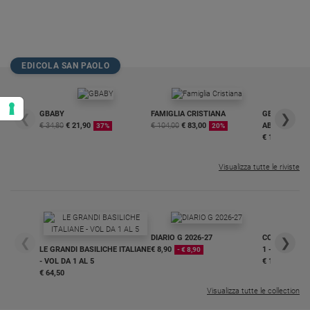
EDICOLA SAN PAOLO
GBABY
FAMIGLIA CRISTIANA
GBABY DIGITA
❮
❯
€ 34,80
€ 21,90
€ 104,00
€ 83,00
ABBONAMEN
37%
20%
€ 16,99
Visualizza tutte le riviste
DIARIO G 2026-27
COLLANA ARS
❮
❯
LE GRANDI BASILICHE ITALIANE
€ 8,90
1 - 2
- € 8,90
- VOL DA 1 AL 5
€ 18,50
€ 64,50
Visualizza tutte le collection