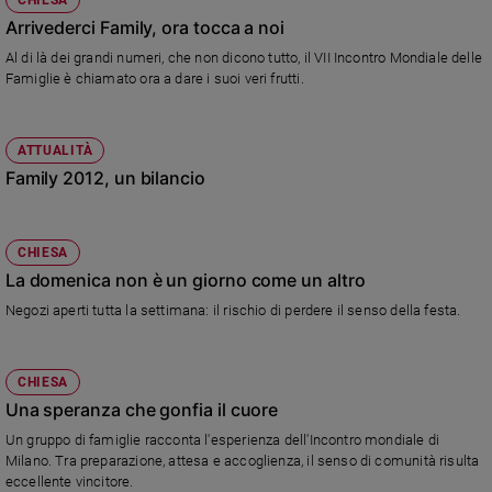
Chiesa
Arrivederci Family, ora tocca a noi
Chiesa
Al di là dei grandi numeri, che non dicono tutto, il VII Incontro Mondiale delle
Famiglie è chiamato ora a dare i suoi veri frutti.
Fede
e
spiritualità
ATTUALITÀ
Santi
Family 2012, un bilancio
Devozione
e
fede
CHIESA
Parola
La domenica non è un giorno come un altro
del
giorno
Negozi aperti tutta la settimana: il rischio di perdere il senso della festa.
Santo
del
CHIESA
giorno
Una speranza che gonfia il cuore
Società
Un gruppo di famiglie racconta l'esperienza dell'Incontro mondiale di
e
Milano. Tra preparazione, attesa e accoglienza, il senso di comunità risulta
valori
eccellente vincitore.