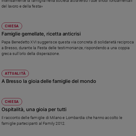
intensamente la famiglia nella società attraverso i due snodi fondamentali
del lavoro e della festa»
Sanremo
2026
Cinema,
CHIESA
Tv
Famiglie gemellate, ricetta anticrisi
e
streaming
Papa Benedetto XVI suggerisce questa via concreta di solidarietà reciproca
a Bresso, durante la Festa delle testimonianze, rispondendo a una coppia
Libri
greca sull'orlo della disperazione.
Musica
Arte
ATTUALITÀ
Famiglia
A Bresso la gioia delle famiglie del mondo
ed
educazione
Genitori
CHIESA
e
Ospitalità, una gioia per tutti
figli
Il racconto delle famiglie di Milano e Lombardia che hanno accolto le
Nonni
famiglie partecipanti al Family 2012.
Coppia
Scuola