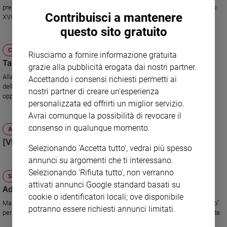
presente il Papa; la concelebrazione eucaristica presieduta da Benedetto
Policy
Contribuisci a mantenere
XVI. I più attesi. Entrambi a Bresso.
questo sito gratuito
Chi
CHIESA
siamo
Riusciamo a fornire informazione gratuita
Talità kum, l'olio che fa bene
grazie alla pubblicità erogata dai nostri partner.
Alla Fiera delle famiglie, aspirazioni e prodotti di una cooperativa sociale
Accettando i consensi richiesti permetti ai
Contatti
della Calabria nata grazie al Progetto Policoro della Cei che offre nuove
nostri partner di creare un'esperienza
opportunità all'Italia del Sud.
personalizzata ed offrirti un miglior servizio.
Pubblicità
Avrai comunque la possibilità di revocare il
consenso in qualunque momento.
ATTUALITÀ
Registrati
[VIDEO] Allo stadio con i cresimandi
Selezionando 'Accetta tutto', vedrai più spesso
Redazione
annunci su argomenti che ti interessano.
Selezionando 'Rifiuta tutto', non verranno
SOCIETÀ E VALORI
attivati annunci Google standard basati su
Social
Adozioni, l'Ai.Bi propone nuove norme
cookie o identificatori locali; ove disponibile
Marco Griffini, presidente di Ai.Bi. ("Amici dei bambini) lancia il "Manifesto"
potranno essere richiesti annunci limitati.
per cambiare la legge sulle adozioni internazionali. Ecco le novità richieste.