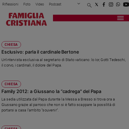
Riflessioni
Foto
Video
Podcast
Privacy Policy
Chi siamo
Contatti
Pubblicità
Attualità
Registrati
Redazione
Italia
FAMILY 2012
Cronaca
CHIESA
Politica
Esclusivo: parla il cardinale Bertone
Mondo
Un'intervista esclusiva al segretario di Stato vaticano: lo Ior, Gotti Tedeschi,
Economia
il corvo, i cardinali, il dolore del Papa.
Legalità
e
giustizia
CHIESA
Sport
Family 2012: a Giussano la “cadrega" del Papa
Interviste
La sedia utilizzata dal Papa durante la Messa a Bresso si trova ora a
Giussano grazie al parroco che non si è fatto scappare la possilità di
Papa
portarsi a casa l'ambito "souvenir".
Papa
CHIESA