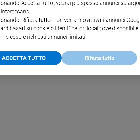
ionando 'Accetta tutto', vedrai più spesso annunci su arg
i interessano.
NOTE LEGALI
ionando 'Rifiuta tutto', non verranno attivati annunci Goog
PAOLO
PRIVACY POLICY
ard basati su cookie o identificatori locali; ove disponibile
nno essere richiesti annunci limitati.
INFORMATIVA WHISTLEBL
SOCIAL
ACCETTA TUTTO
Rifiuta tutto