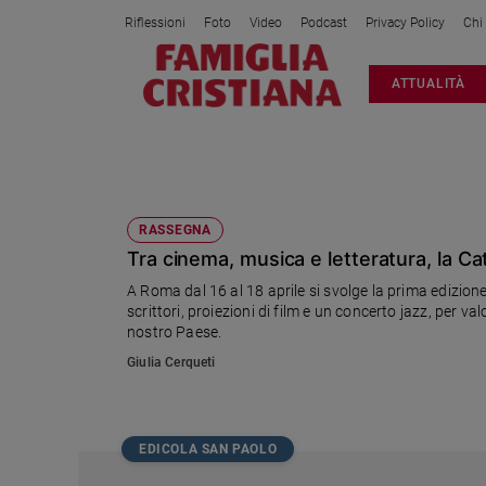
Riflessioni
Foto
Video
Podcast
Privacy Policy
Chi
Attualità
ATTUALITÀ
Italia
Cronaca
Politica
FESTIVAL DELLA CULTURA CATALA
Mondo
Economia
RASSEGNA
Tra cinema, musica e letteratura, la Cat
Legalità
e
A Roma dal 16 al 18 aprile si svolge la prima edizione
giustizia
scrittori, proiezioni di film e un concerto jazz, per 
Sport
nostro Paese.
Interviste
Giulia Cerqueti
Papa
Papa
EDICOLA SAN PAOLO