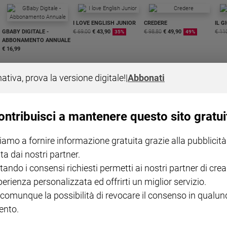
I LOVE ENGLISH JUNIOR
CREDERE
IL G
GBABY DIGITALE -
€ 69,00
€ 43,90
€ 98,80
€ 49,90
€ 11
35%
49%
ABBONAMENTO ANNUALE
€ 16,99
nativa, prova la versione digitale!
|
Abbonati
ontribuisci a mantenere questo sito gratui
COLLANA ARSENIO LUPIN
QUID+ ALLENIAMO
VOL. 1 - 2
MAGNIFICA HUMANITAS -
L'INTELLIGENZA
PRE
iamo a fornire informazione gratuita grazie alla pubblicità
€ 18,50
ENCICLICA PAPALE
€ 27,50
SANT
€ 2,90
A 10
ta dai nostri partner.
€ 24
tando i consensi richiesti permetti ai nostri partner di crea
perienza personalizzata ed offrirti un miglior servizio.
 comunque la possibilità di revocare il consenso in qualu
nto.