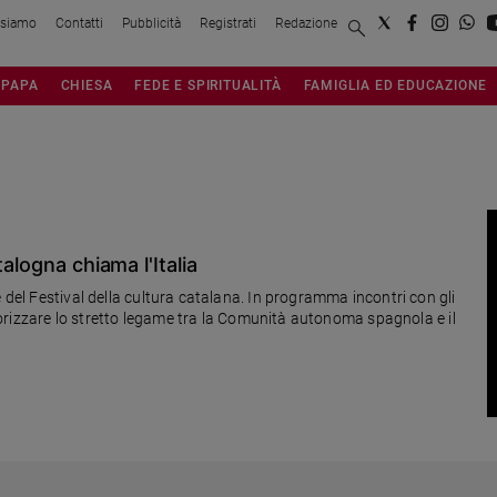
 siamo
Contatti
Pubblicità
Registrati
Redazione
PAPA
CHIESA
FEDE E SPIRITUALITÀ
FAMIGLIA ED EDUCAZIONE
NA
alogna chiama l'Italia
 del Festival della cultura catalana. In programma incontri con gli
valorizzare lo stretto legame tra la Comunità autonoma spagnola e il