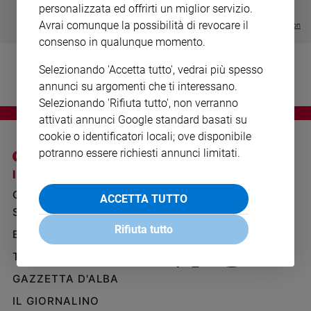
personalizzata ed offrirti un miglior servizio.
€ 64,50
Ambiente
e
Avrai comunque la possibilità di revocare il
Visualizza tutte le collection
Creato
consenso in qualunque momento.
Volontariato
Selezionando 'Accetta tutto', vedrai più spesso
Diritti
annunci su argomenti che ti interessano.
Aziende
Selezionando 'Rifiuta tutto', non verranno
di
attivati annunci Google standard basati su
valore
cookie o identificatori locali; ove disponibile
Caso
potranno essere richiesti annunci limitati.
della
settimana
I SITI SAN PAOLO
NOTE LEGALI
Migranti
GRUPPO EDITORIALE
PRIVACY POLICY
ACCETTA TUTTO
Diversità
SAN PAOLO
INFORMATIVA
e
Rifiuta tutto
BENESSERE
WHISTLEBLOWING
inclusione
SOCIAL
Costume
TELENOVA
GAZZETTA D'ALBA
Cultura
e
IL GIORNALINO
spettacoli