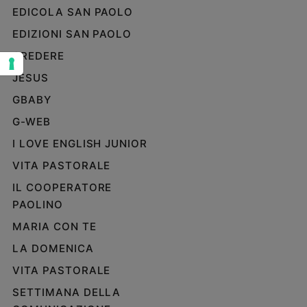
EDICOLA SAN PAOLO
Sanremo
2026
EDIZIONI SAN PAOLO
Cinema,
CREDERE
Tv
JESUS
e
streaming
GBABY
Libri
G-WEB
Musica
I LOVE ENGLISH JUNIOR
Arte
VITA PASTORALE
Famiglia
IL COOPERATORE
ed
educazione
PAOLINO
Genitori
MARIA CON TE
e
LA DOMENICA
figli
Nonni
VITA PASTORALE
Coppia
SETTIMANA DELLA
Scuola