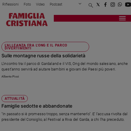
Riflessioni
Foto
Video
Podcast
Privacy Policy
Chi siamo
Contatti
Pubblicità
Attualità
Registrati
Redazione
Italia
GARDALAND
Cronaca
L'ALLEANZA FRA L'ONG E IL PARCO
Politica
DIVERTIMENTI
Mondo
Sulle montagne russe della solidarietà
Economia
L’incontro tra il parco di Gardaland e il VIS, Ong del mondo salesiano, anche
Legalità
quest’anno servirà ad aiutare bambini e giovani dei Paesi più poveri.
e
Alberto Picci
giustizia
Sport
Interviste
ATTUALITÀ
Famiglie sedotte e abbandonate
Papa
"In passato si è promesso troppo, senza mantenerlo". E' l'accusa rivolta dal
Papa
presidente del Consiglio, al Festival a Riva del Garda, a chi l'ha preceduto.