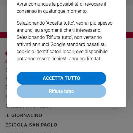
Avrai comunque la possibilità di revocare il
Ambiente
e
consenso in qualunque momento.
Creato
Selezionando 'Accetta tutto', vedrai più spesso
Volontariato
annunci su argomenti che ti interessano.
Diritti
Selezionando 'Rifiuta tutto', non verranno
Aziende
attivati annunci Google standard basati su
di
cookie o identificatori locali; ove disponibile
valore
potranno essere richiesti annunci limitati.
Caso
I SITI SAN PAOLO
NOTE LEGALI
della
GRUPPO EDITORIALE
PRIVACY POLICY
settimana
SAN PAOLO
ACCETTA TUTTO
INFORMATIVA
Migranti
BENESSERE
WHISTLEBLOWING
Diversità
Rifiuta tutto
SOCIAL
e
TELENOVA
inclusione
GAZZETTA D'ALBA
Costume
IL GIORNALINO
Cultura
EDICOLA SAN PAOLO
e
spettacoli