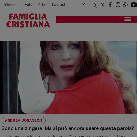
Riflessioni
Foto
Video
Podcast
Privacy Policy
Chi siamo
Contatti
Pubblicità
Attualità
Registrati
Redazione
Italia
GIORGIO STREHLER
Cronaca
Politica
Mondo
Economia
Legalità
e
giustizia
Sport
Interviste
Papa
ANDREA JONASSON
Papa
Sono una zingara. Ma si può ancora usare questa parola?
"Un tempo questo era un bel termine. Oggi è impronunciabile". L'attrice