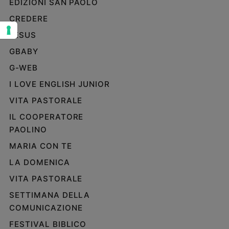
EDIZIONI SAN PAOLO
Sanremo
CREDERE
2026
JESUS
Cinema,
Tv
GBABY
e
G-WEB
streaming
Libri
I LOVE ENGLISH JUNIOR
Musica
VITA PASTORALE
Arte
IL COOPERATORE
PAOLINO
Famiglia
ed
MARIA CON TE
educazione
LA DOMENICA
Genitori
e
VITA PASTORALE
figli
SETTIMANA DELLA
Nonni
COMUNICAZIONE
Coppia
FESTIVAL BIBLICO
Scuola