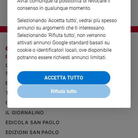
Avrai comunque la possibilità di revocare il
Ambiente
consenso in qualunque momento.
e
Creato
Selezionando 'Accetta tutto', vedrai più spesso
Volontariato
annunci su argomenti che ti interessano.
Diritti
Selezionando 'Rifiuta tutto', non verranno
Aziende
attivati annunci Google standard basati su
di
cookie o identificatori locali; ove disponibile
valore
I SITI SAN PAOLO
NOTE LEGALI
potranno essere richiesti annunci limitati.
Caso
GRUPPO EDITORIALE
PRIVACY POLICY
della
SAN PAOLO
settimana
INFORMATIVA
ACCETTA TUTTO
BENESSERE
WHISTLEBLOWING
Migranti
SOCIAL
Rifiuta tutto
Diversità
TELENOVA
e
GAZZETTA D'ALBA
inclusione
Costume
IL GIORNALINO
EDICOLA SAN PAOLO
Cultura
e
EDIZIONI SAN PAOLO
spettacoli