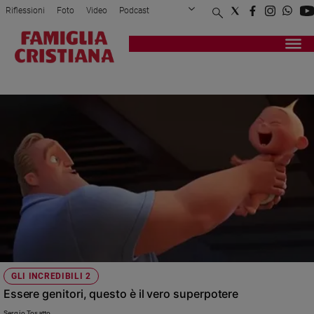
Riflessioni
Foto
Video
Podcast
Privacy Policy
Chi siamo
Contatti
Pubblicità
Attualità
Registrati
Redazione
Italia
GLI INCREDIBILI 2
Cronaca
Politica
Mondo
Economia
Legalità
e
giustizia
Sport
Interviste
Papa
GLI INCREDIBILI 2
Papa
Essere genitori, questo è il vero superpotere
Sergio Tosatto