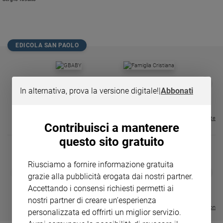
Chiesa
Chiesa
Fede
EDICOLA SAN PAOLO
e
spiritualità
Santi
GBABY
FAMIGLIA CRISTIANA
GBABY DIGITA
❮
❯
Devozione
€ 34,80
€ 21,90
€ 104,00
€ 83,00
ABBONAMEN
37%
20%
In alternativa, prova la versione digitale!
|
Abbonati
e
€ 16,99
fede
Visualizza tutte le riviste
Parola
Contribuisci a mantenere
del
questo sito gratuito
giorno
Santo
Riusciamo a fornire informazione gratuita
del
DIARIO G 2026-27
COLLANA ARS
❮
❯
giorno
grazie alla pubblicità erogata dai nostri partner.
LE GRANDI BASILICHE ITALIANE
€ 8,90
1 - 2
- € 8,90
- VOL DA 1 AL 5
€ 18,50
Accettando i consensi richiesti permetti ai
€ 64,50
Società
nostri partner di creare un'esperienza
e
Visualizza tutte le collection
personalizzata ed offrirti un miglior servizio.
valori