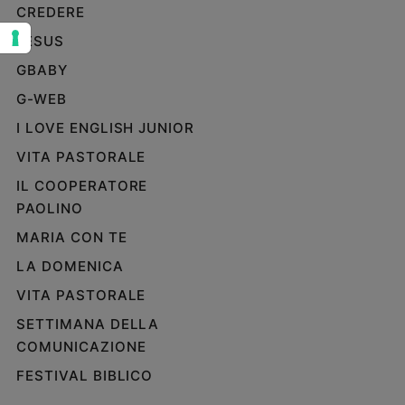
CREDERE
Sanremo
JESUS
2026
Cinema,
GBABY
Tv
G-WEB
e
streaming
I LOVE ENGLISH JUNIOR
Libri
VITA PASTORALE
Musica
IL COOPERATORE
Arte
PAOLINO
Famiglia
MARIA CON TE
ed
educazione
LA DOMENICA
Genitori
VITA PASTORALE
e
SETTIMANA DELLA
figli
COMUNICAZIONE
Nonni
FESTIVAL BIBLICO
Coppia
Scuola