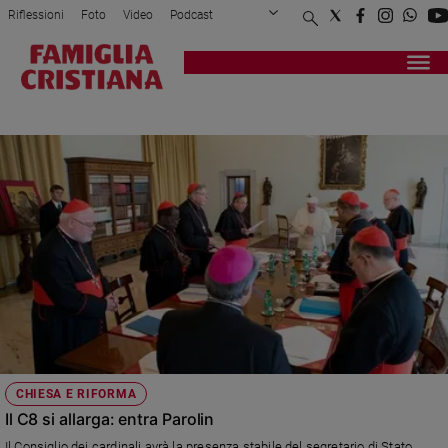
Riflessioni
Foto
Video
Podcast
Privacy Policy
Chi siamo
Contatti
Pubblicità
Attualità
Registrati
Redazione
Italia
GOVERNATORATO
Cronaca
Politica
Mondo
Economia
Legalità
e
giustizia
Sport
Interviste
Papa
CHIESA E RIFORMA
Papa
Il C8 si allarga: entra Parolin
Il Consiglio dei cardinali avrà la presenza stabile del segretario di Stato.