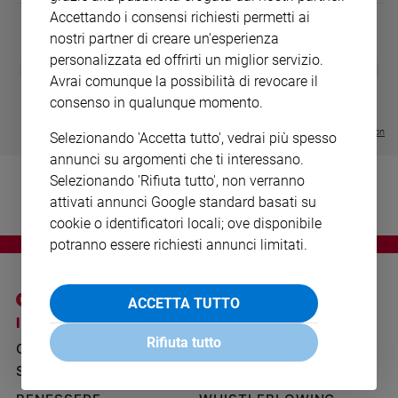
Ambiente
Accettando i consensi richiesti permetti ai
e
nostri partner di creare un'esperienza
Creato
personalizzata ed offrirti un miglior servizio.
DIARIO G 2026-27
COLLANA ARS
❮
❯
Volontariato
LE GRANDI BASILICHE ITALIANE
€ 8,90
1 - 2
Avrai comunque la possibilità di revocare il
- € 8,90
- VOL DA 1 AL 5
€ 18,50
Diritti
consenso in qualunque momento.
€ 64,50
Aziende
Visualizza tutte le collection
di
Selezionando 'Accetta tutto', vedrai più spesso
valore
annunci su argomenti che ti interessano.
Caso
Selezionando 'Rifiuta tutto', non verranno
della
attivati annunci Google standard basati su
settimana
cookie o identificatori locali; ove disponibile
Migranti
potranno essere richiesti annunci limitati.
Diversità
e
inclusione
ACCETTA TUTTO
I SITI SAN PAOLO
NOTE LEGALI
Costume
Rifiuta tutto
GRUPPO EDITORIALE
PRIVACY POLICY
Cultura
SAN PAOLO
INFORMATIVA
e
spettacoli