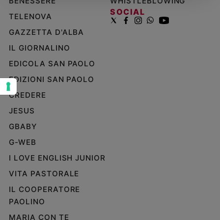
BENESSERE
WHISTLEBLOWING
SOCIAL
Sanremo
TELENOVA
2026
GAZZETTA D'ALBA
Cinema,
Tv
IL GIORNALINO
e
EDICOLA SAN PAOLO
streaming
EDIZIONI SAN PAOLO
Libri
Musica
CREDERE
Arte
JESUS
GBABY
Famiglia
ed
G-WEB
educazione
I LOVE ENGLISH JUNIOR
Genitori
e
VITA PASTORALE
figli
IL COOPERATORE
Nonni
PAOLINO
Coppia
MARIA CON TE
Scuola