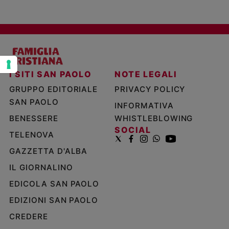
Policy
Chi
siamo
I SITI SAN PAOLO
NOTE LEGALI
Contatti
GRUPPO EDITORIALE
PRIVACY POLICY
SAN PAOLO
INFORMATIVA
Pubblicità
BENESSERE
WHISTLEBLOWING
SOCIAL
Registrati
TELENOVA
GAZZETTA D'ALBA
Redazione
IL GIORNALINO
EDICOLA SAN PAOLO
Social
EDIZIONI SAN PAOLO
CREDERE