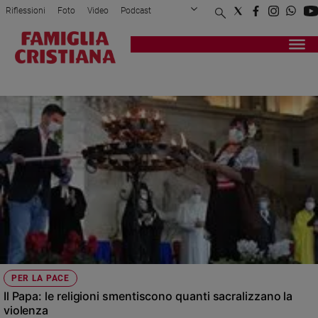
Riflessioni
Foto
Video
Podcast
Privacy Policy
Chi siamo
Contatti
Pubblicità
Attualità
Registrati
Redazione
Italia
JIHADISMO
Cronaca
Politica
Mondo
Economia
Legalità
e
giustizia
Sport
Interviste
Papa
PER LA PACE
Papa
Il Papa: le religioni smentiscono quanti sacralizzano la
violenza