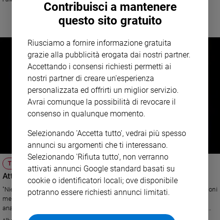
Contribuisci a mantenere
Sanremo
questo sito gratuito
2026
Cinema,
Riusciamo a fornire informazione gratuita
Tv
grazie alla pubblicità erogata dai nostri partner.
e
Accettando i consensi richiesti permetti ai
streaming
nostri partner di creare un'esperienza
Libri
personalizzata ed offrirti un miglior servizio.
Musica
Avrai comunque la possibilità di revocare il
Arte
consenso in qualunque momento.
Famiglia
Selezionando 'Accetta tutto', vedrai più spesso
ed
educazione
annunci su argomenti che ti interessano.
Selezionando 'Rifiuta tutto', non verranno
Genitori
TERRORISMO
attivati annunci Google standard basati su
e
Attenti agli jihadisti "della porta accanto"
cookie o identificatori locali; ove disponibile
figli
"Niente a che fare con l'euro-terrorismo". Il sociologo ed esperto di questioni
potranno essere richiesti annunci limitati.
Nonni
mediorientali Khaled Fouad Allam, all'indomani dell'attentato in Canada,
Coppia
analizza le novità del radicalismo islamico e tratteggia i seguaci europei
della nuova "Guerra Santa".
Scuola