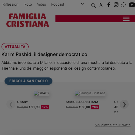
Riflessioni
Foto
Video
Podcast
Privacy Policy
Chi siamo
Contatti
Pubblicità
Attualità
Registrati
Redazione
Italia
KARIM RASHID
Cronaca
ATTUALITÀ
Politica
Karim Rashid: il designer democratico
Mondo
Abbiamo incontrato a Milano, in occasione di una mostra a lui dedicata alla
Economia
Triennale, uno dei maggiori esponenti del design contemporaneo.
Legalità
e
EDICOLA SAN PAOLO
giustizia
Sport
Interviste
GBABY
FAMIGLIA CRISTIANA
GBABY DIGITA
❮
❯
€ 34,80
€ 21,90
€ 104,00
€ 83,00
ABBONAMEN
37%
20%
Papa
€ 16,99
Papa
Visualizza tutte le riviste