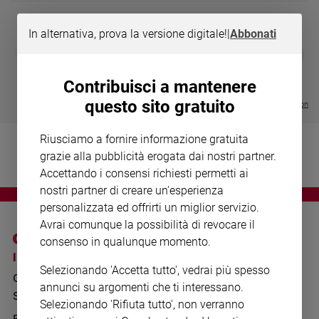
Chiesa
Chiesa
In alternativa, prova la versione digitale!
|
Abbonati
DIARIO G 2026-27
COLLANA ARS
❮
❯
Fede
LE GRANDI BASILICHE ITALIANE
€ 8,90
1 - 2
- € 8,90
e
- VOL DA 1 AL 5
€ 18,50
spiritualità
Contribuisci a mantenere
€ 64,50
questo sito gratuito
Santi
Visualizza tutte le collection
Devozione
e
Riusciamo a fornire informazione gratuita
fede
grazie alla pubblicità erogata dai nostri partner.
Parola
Accettando i consensi richiesti permetti ai
del
nostri partner di creare un'esperienza
giorno
personalizzata ed offrirti un miglior servizio.
Santo
Avrai comunque la possibilità di revocare il
del
consenso in qualunque momento.
giorno
I SITI SAN PAOLO
NOTE LEGALI
Selezionando 'Accetta tutto', vedrai più spesso
GRUPPO EDITORIALE
PRIVACY POLICY
Società
annunci su argomenti che ti interessano.
e
SAN PAOLO
INFORMATIVA
Selezionando 'Rifiuta tutto', non verranno
valori
BENESSERE
WHISTLEBLOWING