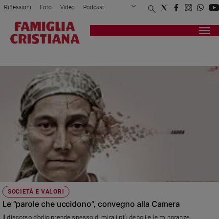
Riflessioni
Foto
Video
Podcast
Privacy Policy
Chi siamo
Contatti
Pubblicità
Attualità
Registrati
Redazione
Italia
LE PAROLE CHE UCCIDONO
Cronaca
Politica
Mondo
Economia
Legalità
e
giustizia
Sport
Interviste
Papa
SOCIETÀ E VALORI
Papa
Le “parole che uccidono”, convegno alla Camera
Il discorso d’odio prende spesso di mira i più deboli e le minoranze,