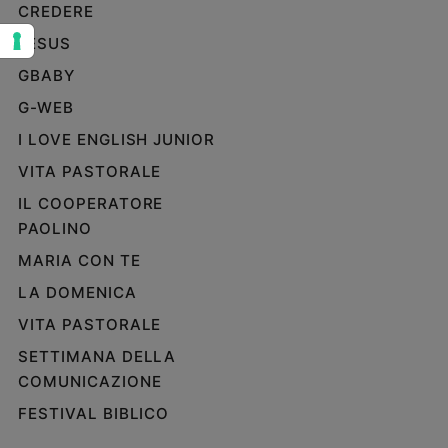
CREDERE
Sanremo
JESUS
2026
Cinema,
GBABY
Tv
G-WEB
e
streaming
I LOVE ENGLISH JUNIOR
Libri
VITA PASTORALE
Musica
IL COOPERATORE
Arte
PAOLINO
Famiglia
MARIA CON TE
ed
educazione
LA DOMENICA
VITA PASTORALE
Genitori
e
SETTIMANA DELLA
figli
COMUNICAZIONE
Nonni
FESTIVAL BIBLICO
Coppia
Scuola