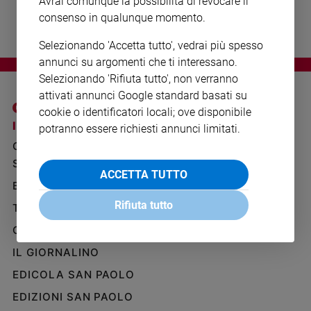
Avrai comunque la possibilità di revocare il
Ambiente
consenso in qualunque momento.
e
Creato
Selezionando 'Accetta tutto', vedrai più spesso
Volontariato
annunci su argomenti che ti interessano.
Diritti
Selezionando 'Rifiuta tutto', non verranno
Aziende
attivati annunci Google standard basati su
di
cookie o identificatori locali; ove disponibile
valore
I SITI SAN PAOLO
NOTE LEGALI
potranno essere richiesti annunci limitati.
Caso
GRUPPO EDITORIALE
PRIVACY POLICY
della
SAN PAOLO
INFORMATIVA
settimana
ACCETTA TUTTO
BENESSERE
WHISTLEBLOWING
Migranti
SOCIAL
Rifiuta tutto
Diversità
TELENOVA
e
GAZZETTA D'ALBA
inclusione
IL GIORNALINO
Costume
EDICOLA SAN PAOLO
Cultura
e
EDIZIONI SAN PAOLO
spettacoli