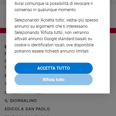
Avrai comunque la possibilità di revocare il
Ambiente
e
consenso in qualunque momento.
Creato
Selezionando 'Accetta tutto', vedrai più spesso
Volontariato
annunci su argomenti che ti interessano.
Diritti
Selezionando 'Rifiuta tutto', non verranno
Aziende
attivati annunci Google standard basati su
di
cookie o identificatori locali; ove disponibile
valore
potranno essere richiesti annunci limitati.
Caso
I SITI SAN PAOLO
NOTE LEGALI
della
GRUPPO EDITORIALE
PRIVACY POLICY
settimana
SAN PAOLO
ACCETTA TUTTO
INFORMATIVA
Migranti
BENESSERE
WHISTLEBLOWING
Diversità
Rifiuta tutto
SOCIAL
e
TELENOVA
inclusione
GAZZETTA D'ALBA
Costume
IL GIORNALINO
Cultura
EDICOLA SAN PAOLO
e
spettacoli