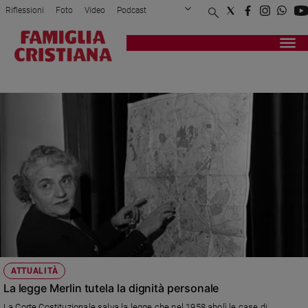
Riflessioni
Foto
Video
Podcast
Privacy Policy
Chi siamo
Contatti
Pubblicità
Attualità
Registrati
Redazione
Italia
LINA MERLIN
Cronaca
Politica
Mondo
Economia
Legalità
e
giustizia
Sport
Interviste
Papa
ATTUALITÀ
Papa
La legge Merlin tutela la dignità personale
La Corte Costituzionale salva la legge che nel 1958 abolì le case di