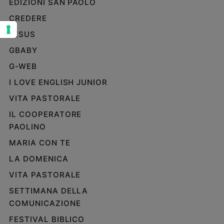
EDIZIONI SAN PAOLO
Sanremo
CREDERE
2026
JESUS
Cinema,
Tv
GBABY
e
G-WEB
streaming
Libri
I LOVE ENGLISH JUNIOR
Musica
VITA PASTORALE
Arte
IL COOPERATORE
PAOLINO
Famiglia
ed
MARIA CON TE
educazione
LA DOMENICA
Genitori
e
VITA PASTORALE
figli
SETTIMANA DELLA
Nonni
COMUNICAZIONE
Coppia
FESTIVAL BIBLICO
Scuola