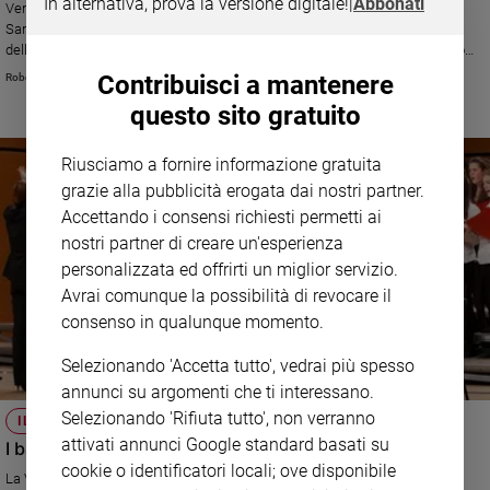
In alternativa, prova la versione digitale!
|
Abbonati
Venerdì 16 si inaugura la stagione sinfonica dell'Accademia Nazionale di
Ambiente
Santa Cecilia con musiche di Bruckner e Mahler. Domenica 18 il Teatro
e
dell'Opera di Roma riapre le porte del Costanzi per un nuovo allestimento
Creato
del Singspiel di Mozart "Zaide".
Contribuisci a mantenere
Roberto Zichittella
Volontariato
questo sito gratuito
Diritti
Aziende
Riusciamo a fornire informazione gratuita
di
grazie alla pubblicità erogata dai nostri partner.
valore
Accettando i consensi richiesti permetti ai
Caso
nostri partner di creare un'esperienza
della
settimana
personalizzata ed offrirti un miglior servizio.
Migranti
Avrai comunque la possibilità di revocare il
consenso in qualunque momento.
Diversità
e
Selezionando 'Accetta tutto', vedrai più spesso
inclusione
annunci su argomenti che ti interessano.
Costume
Selezionando 'Rifiuta tutto', non verranno
IL CICLO DELLA VERDI
attivati annunci Google standard basati su
Cultura
I bambini sono angeli nella Terza di Mahler
e
cookie o identificatori locali; ove disponibile
La Verdi, che ha appena presentato il suo programma per l'Expo, sta
spettacoli