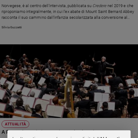
Chiesa
Esercizi spirituali di Quaresima
Norvegese, è al centro dell’intervista, pubblicata su
Credere
nel 2019 e che
Chiesa
riproponiamo integralmente, in cui l’ex abate di Mount Saint Bernard Abbey
racconta il suo cammino dall’infanzia secolarizzata alla conversione al
cattolicesimo, nata ascoltando la “Risurrezione” di Gustav Mahler
Fede
Silvia Guzzetti
e
spiritualità
Santi
Devozione
e
fede
Parola
del
giorno
Santo
del
giorno
Società
ATTUALITÀ
e
A Roma riprende la grande musica in sala e a teatro
valori