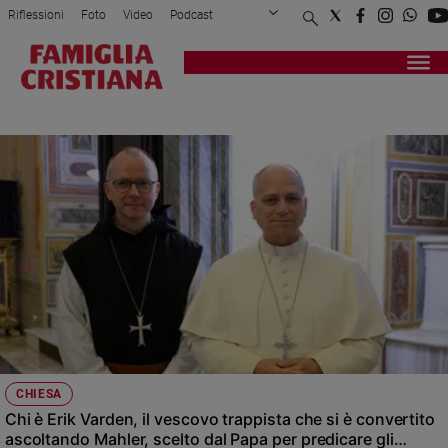
Riflessioni
Foto
Video
Podcast
Privacy Policy
Chi siamo
Contatti
Pubblicità
Attualità
Registrati
Redazione
Italia
MAHLER
Cronaca
Politica
Mondo
Economia
Legalità
e
giustizia
Sport
Interviste
Papa
CHIESA
Papa
Chi è Erik Varden, il vescovo trappista che si è convertito
ascoltando Mahler, scelto dal Papa per predicare gli