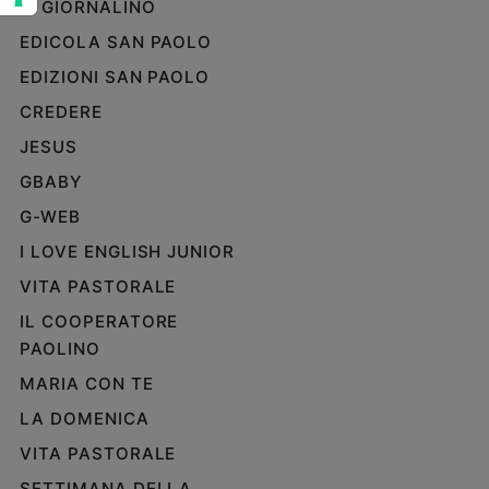
IL GIORNALINO
e
EDICOLA SAN PAOLO
giovani
Adolescenza
EDIZIONI SAN PAOLO
Bioetica
CREDERE
JESUS
GBABY
Vai
G-WEB
I LOVE ENGLISH JUNIOR
Riflessioni
VITA PASTORALE
Foto
IL COOPERATORE
PAOLINO
Video
MARIA CON TE
LA DOMENICA
Podcast
VITA PASTORALE
Privacy
SETTIMANA DELLA