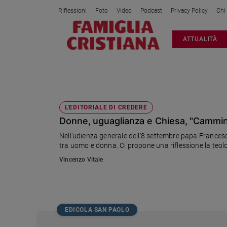
Riflessioni
Foto
Video
Podcast
Privacy Policy
Chi
Attualità
ATTUALITÀ
Italia
Cronaca
Politica
MARINELLA PERRONI
Mondo
Economia
L'EDITORIALE DI CREDERE
Donne, uguaglianza e Chiesa, "Cammi
Legalità
e
Nell’udienza generale dell’8 settembre papa Francesc
giustizia
tra uomo e donna. Ci propone una riflessione la teol
Sport
Vincenzo Vitale
Interviste
Papa
Papa
EDICOLA SAN PAOLO