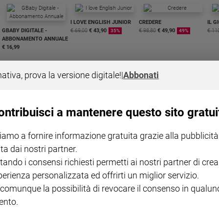
I LOVE ENGLISH JUNIOR
CREDERE
IL G
GBABY DIGITALE -
€ 69,00
€ 43,90
€ 98,80
€ 49,90
€ 11
35%
49%
ABBONAMENTO ANNUALE
€ 16,99
nativa, prova la versione digitale!
|
Abbonati
ontribuisci a mantenere questo sito gratui
COLLANA ARSENIO LUPIN
QUID+ ALLENIAMO
VOL. 1 - 2
MAGNIFICA HUMANITAS -
L'INTELLIGENZA
PRE
iamo a fornire informazione gratuita grazie alla pubblicità
€ 18,50
ENCICLICA PAPALE
€ 27,50
SANT
€ 2,90
A 10
ta dai nostri partner.
€ 24
tando i consensi richiesti permetti ai nostri partner di crea
perienza personalizzata ed offrirti un miglior servizio.
 comunque la possibilità di revocare il consenso in qualu
nto.