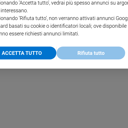
ionando 'Accetta tutto', vedrai più spesso annunci su arg
i interessano.
NOTE LEGALI
ionando 'Rifiuta tutto', non verranno attivati annunci Goog
PAOLO
PRIVACY POLICY
ard basati su cookie o identificatori locali; ove disponibile
nno essere richiesti annunci limitati.
INFORMATIVA WHISTLEBL
SOCIAL
ACCETTA TUTTO
Rifiuta tutto