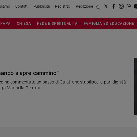
 siamo
Contatti
Pubblicità
Registrati
Redazione
PAPA
CHIESA
FEDE E SPIRITUALITÀ
FAMIGLIA ED EDUCAZIONE
nando s'apre cammino"
o ha commentato un passo di Galati che stabilisce la pari dignità
oga Marinella Perroni