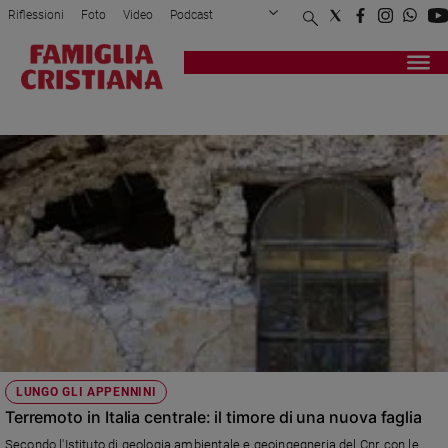
Riflessioni
Foto
Video
Podcast
Privacy Policy
Chi siamo
Contatti
Pubblicità
Attualità
Registrati
Redazione
Italia
MARIO TOZZI
Cronaca
Politica
Mondo
Economia
Legalità
e
giustizia
Sport
Interviste
Papa
LUNGO GLI APPENNINI
Papa
Terremoto in Italia centrale: il timore di una nuova faglia
Secondo l'Istituto di geologia ambientale e geoingegneria del Cnr, con le