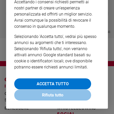
Accettando i consensi richiesti permetti ai
Ambiente
nostri partner di creare un'esperienza
e
DIARIO G 2026-27
COLLANA ARS
❮
❯
personalizzata ed offrirti un miglior servizio.
Creato
LE GRANDI BASILICHE ITALIANE
€ 8,90
1 - 2
- € 8,90
Avrai comunque la possibilità di revocare il
Volontariato
- VOL DA 1 AL 5
€ 18,50
€ 64,50
consenso in qualunque momento.
Diritti
Visualizza tutte le collection
Aziende
Selezionando 'Accetta tutto', vedrai più spesso
di
annunci su argomenti che ti interessano.
valore
Selezionando 'Rifiuta tutto', non verranno
Caso
attivati annunci Google standard basati su
della
cookie o identificatori locali; ove disponibile
settimana
potranno essere richiesti annunci limitati.
Migranti
Diversità
e
ACCETTA TUTTO
I SITI SAN PAOLO
NOTE LEGALI
inclusione
Costume
GRUPPO EDITORIALE
PRIVACY POLICY
Rifiuta tutto
SAN PAOLO
INFORMATIVA
Cultura
BENESSERE
WHISTLEBLOWING
e
spettacoli
SOCIAL