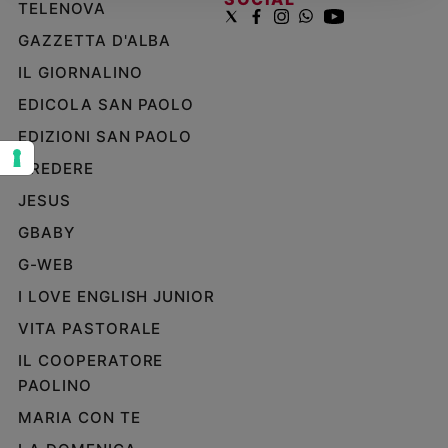
TELENOVA
Sanremo
GAZZETTA D'ALBA
2026
IL GIORNALINO
Cinema,
Tv
EDICOLA SAN PAOLO
e
EDIZIONI SAN PAOLO
streaming
Libri
CREDERE
Musica
JESUS
Arte
GBABY
Famiglia
G-WEB
ed
educazione
I LOVE ENGLISH JUNIOR
Genitori
VITA PASTORALE
e
IL COOPERATORE
figli
PAOLINO
Nonni
MARIA CON TE
Coppia
Scuola