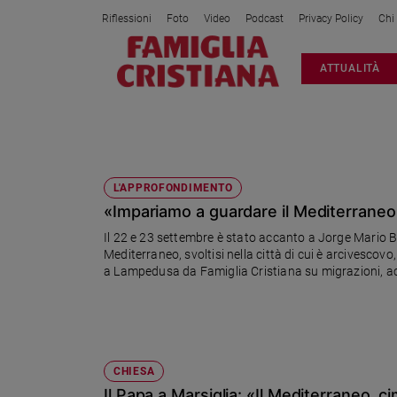
Riflessioni
Foto
Video
Podcast
Privacy Policy
Chi
Attualità
ATTUALITÀ
Italia
Cronaca
Politica
MARSIGLIA
Mondo
Economia
L'APPROFONDIMENTO
«Impariamo a guardare il Mediterraneo
Legalità
e
Il 22 e 23 settembre è stato accanto a Jorge Mario Ber
giustizia
Mediterraneo, svoltisi nella città di cui è arcivescov
Sport
a Lampedusa da Famiglia Cristiana su migrazioni, acc
settimanale cattolico d'Oltralpe, pubblichiamo un'int
Interviste
Papa
Papa
CHIESA
Il Papa a Marsiglia: «Il Mediterraneo, 