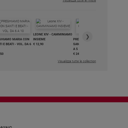
Visualizza tutte le riviste
IN DIALO
LEONE XIV - CAMMINIAMO
€ 34,90
❯
GHIAMO MARIA CON
INSIEME
PREGHIAMO MARIA CON
I E BEATI - VOL. DA 6
€ 12,90
SANTI E BEATI - VOL. DA 1
A 5
,50
€ 24,50
Visualizza tutte le collection
OWING