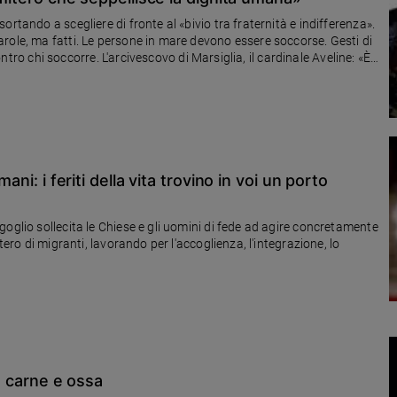
rtando a scegliere di fronte al «bivio tra fraternità e indifferenza».
role, ma fatti. Le persone in mare devono essere soccorse. Gesti di
contro chi soccorre. L'arcivescovo di Marsiglia, il cardinale Aveline: «È
 a morte i migranti o ostacolino le ong e le navi»
ani: i feriti della vita trovino in voi un porto
oglio sollecita le Chiese e gli uomini di fede ad agire concretamente
tero di migranti, lavorando per l'accoglienza, l'integrazione, lo
in carne e ossa