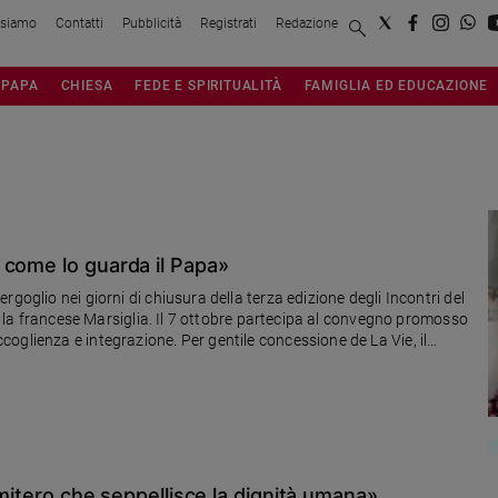
 siamo
Contatti
Pubblicità
Registrati
Redazione
PAPA
CHIESA
FEDE E SPIRITUALITÀ
FAMIGLIA ED EDUCAZIONE
 come lo guarda il Papa»
goglio nei giorni di chiusura della terza edizione degli Incontri del
o, la francese Marsiglia. Il 7 ottobre partecipa al convegno promosso
oglienza e integrazione. Per gentile concessione de La Vie, il
ervista al cardinale Jean-Marc Noël Aveline
cimitero che seppellisce la dignità umana»