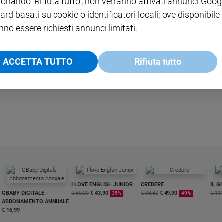
ionando 'Rifiuta tutto', non verranno attivati annunci Goog
ard basati su cookie o identificatori locali; ove disponibile
nno essere richiesti annunci limitati.
ACCETTA TUTTO
Rifiuta tutto
ia, il Forum mondiale dell'acqua. La siccità e la cattiva distribuzione del
I LOVE ENGLISH JUNIOR
CREDERE
IL G
GBABY DIGITALE -
€ 69,00
€ 43,90
€ 98,80
€ 49,90
€ 11
35%
49%
ABBONAMENTO ANNUALE
€ 16,99