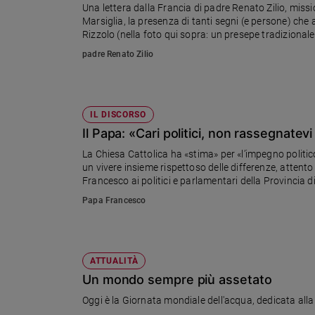
Una lettera dalla Francia di padre Renato Zilio, mission
Ambiente
Marsiglia, la presenza di tanti segni (e persone) che 
e
Rizzolo (nella foto qui sopra: un presepe tradizionale
Creato
padre Renato Zilio
Volontariato
Diritti
Aziende
di
IL DISCORSO
valore
Il Papa: «Cari politici, non rassegnatevi
Caso
La Chiesa Cattolica ha «stima» per «l’impegno politic
della
un vivere insieme rispettoso delle differenze, attento a
settimana
Francesco ai politici e parlamentari della Provincia d
Migranti
Papa Francesco
Diversità
e
inclusione
Costume
ATTUALITÀ
Un mondo sempre più assetato
Cultura
e
Oggi è la Giornata mondiale dell'acqua, dedicata alla 
spettacoli