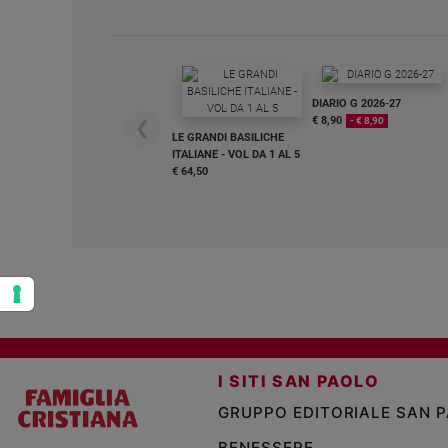
Policy
Chi
DIARIO G 2026-27
siamo
€ 8,90
- € 8,90
❮
LE GRANDI BASILICHE
ITALIANE - VOL DA 1 AL 5
Contatti
€ 64,50
Pubblicità
Registrati
Redazione
Social
I SITI SAN PAOLO
GRUPPO EDITORIALE SAN 
BENESSERE