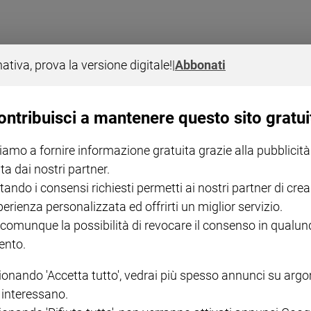
nativa, prova la versione digitale!
|
Abbonati
ontribuisci a mantenere questo sito gratui
e analisi dell'acqua del rubinetto. Eppure gli italiani continuano a prefer
iamo a fornire informazione gratuita grazie alla pubblicità
ta dai nostri partner.
tando i consensi richiesti permetti ai nostri partner di crea
perienza personalizzata ed offrirti un miglior servizio.
 comunque la possibilità di revocare il consenso in qualu
nto.
glia, 12-17 marzo) sprona i Governi a pensare concretamente a quanti, m
ionando 'Accetta tutto', vedrai più spesso annunci su arg
i interessano.