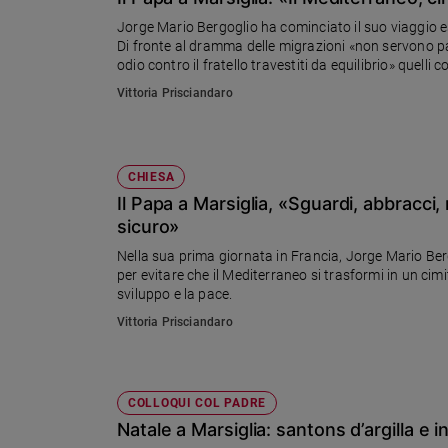
Chiesa
Jorge Mario Bergoglio ha cominciato il suo viaggio eso
Chiesa
Di fronte al dramma delle migrazioni «non servono pa
odio contro il fratello travestiti da equilibrio» quelli 
Fede
un crimine” che trafficanti senza scrupoli condannino
Vittoria Prisciandaro
e
spiritualità
Santi
Devozione
CHIESA
e
Il Papa a Marsiglia, «Sguardi, abbracci, m
fede
sicuro»
Parola
Nella sua prima giornata in Francia, Jorge Mario Berg
del
per evitare che il Mediterraneo si trasformi in un cimi
giorno
sviluppo e la pace.
Santo
Vittoria Prisciandaro
del
giorno
Società
COLLOQUI COL PADRE
e
Natale a Marsiglia: santons d’argilla e 
valori