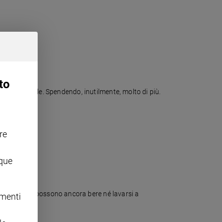
to
ire la minerale. Spendendo, inutilmente, molto di più.
re
nque
ilioni, non possono ancora bere né lavarsi a
omenti