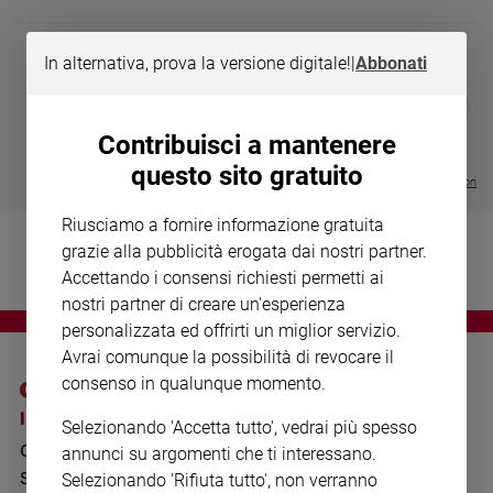
Chiesa
Chiesa
In alternativa, prova la versione digitale!
|
Abbonati
Fede
DIARIO G 2026-27
COLLANA ARS
❮
❯
e
LE GRANDI BASILICHE ITALIANE
€ 8,90
1 - 2
- € 8,90
spiritualità
- VOL DA 1 AL 5
€ 18,50
Contribuisci a mantenere
€ 64,50
Santi
questo sito gratuito
Visualizza tutte le collection
Devozione
e
Riusciamo a fornire informazione gratuita
fede
grazie alla pubblicità erogata dai nostri partner.
Parola
Accettando i consensi richiesti permetti ai
del
nostri partner di creare un'esperienza
giorno
personalizzata ed offrirti un miglior servizio.
Santo
Avrai comunque la possibilità di revocare il
del
consenso in qualunque momento.
giorno
I SITI SAN PAOLO
NOTE LEGALI
Selezionando 'Accetta tutto', vedrai più spesso
Società
GRUPPO EDITORIALE
PRIVACY POLICY
e
annunci su argomenti che ti interessano.
valori
SAN PAOLO
Selezionando 'Rifiuta tutto', non verranno
INFORMATIVA