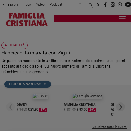
Riflessioni
Foto
Video
Podcast
Privacy Policy
Chi siamo
Contatti
Pubblicità
Attualità
Registrati
Redazione
Italia
MASSIMILIANO VERGA
Cronaca
ATTUALITÀ
Politica
Handicap, la mia vita con Zigulì
Mondo
Un padre ha raccontato in un libro duro e insieme dolcissimo i suoi giorni
Economia
accanto al figlio disabile. Sul nuovo numero di Famiglia Cristiana,
Legalità
un'inchiesta sull'argomento.
e
giustizia
EDICOLA SAN PAOLO
Sport
Interviste
GBABY
FAMIGLIA CRISTIANA
GBABY DIGITA
❮
❯
Papa
€ 34,80
€ 21,90
€ 104,00
€ 83,00
ABBONAMEN
37%
20%
€ 16,99
Papa
Visualizza tutte le riviste