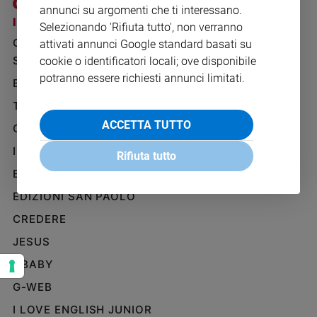
annunci su argomenti che ti interessano.
Ambiente
I SITI SAN PAOLO
NOTE LEGALI
e
Selezionando 'Rifiuta tutto', non verranno
Creato
GRUPPO EDITORIALE
PRIVACY POLICY
attivati annunci Google standard basati su
Volontariato
SAN PAOLO
cookie o identificatori locali; ove disponibile
INFORMATIVA
Diritti
potranno essere richiesti annunci limitati.
BENESSERE
WHISTLEBLOWING
Aziende
SOCIAL
TELENOVA
di
ACCETTA TUTTO
valore
GAZZETTA D'ALBA
Caso
IL GIORNALINO
Rifiuta tutto
della
settimana
EDICOLA SAN PAOLO
Migranti
EDIZIONI SAN PAOLO
Diversità
CREDERE
e
inclusione
JESUS
Costume
GBABY
G-WEB
Cultura
e
I LOVE ENGLISH JUNIOR
spettacoli