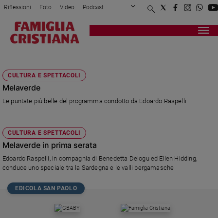
Riflessioni
Foto
Video
Podcast
Privacy Policy
Chi siamo
Contatti
Pubblicità
Attualità
Registrati
Redazione
Italia
MELAVERDE
Cronaca
CULTURA E SPETTACOLI
Politica
Melaverde
Mondo
Le puntate più belle del programma condotto da Edoardo Raspelli
Economia
Legalità
e
CULTURA E SPETTACOLI
giustizia
Melaverde in prima serata
Sport
Edoardo Raspelli, in compagnia di Benedetta Delogu ed Ellen Hidding,
Interviste
conduce uno speciale tra la Sardegna e le valli bergamasche
Papa
EDICOLA SAN PAOLO
Papa