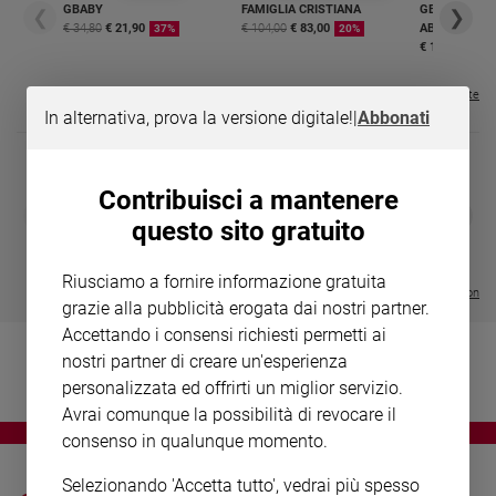
Chiesa
GBABY
FAMIGLIA CRISTIANA
GBABY DIGITA
❮
❯
€ 34,80
€ 21,90
€ 104,00
€ 83,00
ABBONAMEN
37%
20%
Chiesa
€ 16,99
Fede
Visualizza tutte le riviste
e
In alternativa, prova la versione digitale!
|
Abbonati
spiritualità
Santi
Devozione
Contribuisci a mantenere
DIARIO G 2026-27
COLLANA ARS
❮
❯
e
questo sito gratuito
LE GRANDI BASILICHE ITALIANE
€ 8,90
1 - 2
- € 8,90
fede
- VOL DA 1 AL 5
€ 18,50
Parola
€ 64,50
Riusciamo a fornire informazione gratuita
del
Visualizza tutte le collection
grazie alla pubblicità erogata dai nostri partner.
giorno
Accettando i consensi richiesti permetti ai
Santo
nostri partner di creare un'esperienza
del
personalizzata ed offrirti un miglior servizio.
giorno
Avrai comunque la possibilità di revocare il
Società
consenso in qualunque momento.
e
valori
Selezionando 'Accetta tutto', vedrai più spesso