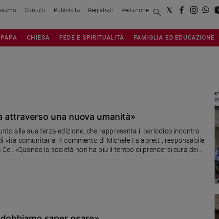
 siamo
Contatti
Pubblicità
Registrati
Redazione
PAPA
CHIESA
FEDE E SPIRITUALITÀ
FAMIGLIA ED EDUCAZIONE
ittà attraverso una nuova umanità»
unto alla sua terza edizione, che rappresenta il periodico incontro
i di vita comunitaria. Il commento di Michele Falabretti, responsabile
a Cei: «Quando la società non ha più il tempo di prendersi cura dei
fre relazioni. Questo fa la comunità e ciò non ha prezzo»
ni dobbiamo saper osare»