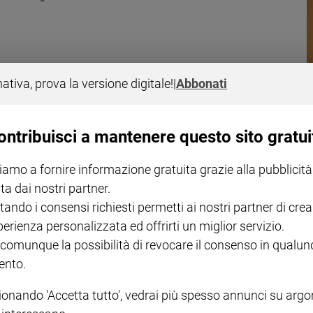
nativa, prova la versione digitale!
|
Abbonati
ontribuisci a mantenere questo sito gratui
o organizzato per chi va e per chi resta. Intervista con don Michele Falabr
iamo a fornire informazione gratuita grazie alla pubblicità
ta dai nostri partner.
tando i consensi richiesti permetti ai nostri partner di crea
perienza personalizzata ed offrirti un miglior servizio.
 comunque la possibilità di revocare il consenso in qualu
nto.
ionando 'Accetta tutto', vedrai più spesso annunci su arg
I LOVE ENGLISH JUNIOR
CREDERE
IL G
GBABY DIGITALE -
€ 69,00
€ 43,90
€ 98,80
€ 49,90
€ 11
35%
49%