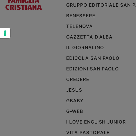
GRUPPO EDITORIALE SAN 
e
giovani
BENESSERE
Adolescenza
TELENOVA
Bioetica
GAZZETTA D'ALBA
IL GIORNALINO
Vai
EDICOLA SAN PAOLO
EDIZIONI SAN PAOLO
Riflessioni
CREDERE
Foto
JESUS
GBABY
Video
G-WEB
Podcast
I LOVE ENGLISH JUNIOR
VITA PASTORALE
Privacy