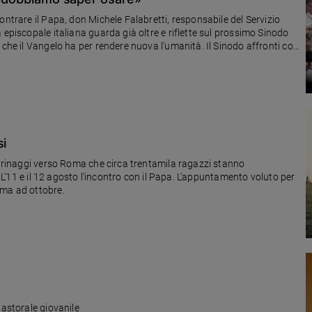
ontrare il Papa, don Michele Falabretti, responsabile del Servizio
 episcopale italiana guarda già oltre e riflette sul prossimo Sinodo
 che il Vangelo ha per rendere nuova l'umanità. Il Sinodo affronti con
ioni»
si
legrinaggi verso Roma che circa trentamila ragazzi stanno
. L'11 e il 12 agosto l'incontro con il Papa. L'appuntamento voluto per
mma ad ottobre.
pastorale giovanile