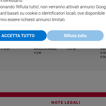
i interessano.
ABBONAMENTO ANNUALE
ionando 'Rifiuta tutto', non verranno attivati annunci Goog
€ 16,99
ard basati su cookie o identificatori locali; ove disponibile
nno essere richiesti annunci limitati.
ACCETTA TUTTO
Rifiuta tutto
COLLANA ARSENIO LUPIN
QUID+ ALLENIAMO
VOL. 1 - 2
MAGNIFICA HUMANITAS -
L'INTELLIGENZA
PRE
€ 18,50
ENCICLICA PAPALE
€ 27,50
SANT
€ 2,90
A 10
€ 24
NOTE LEGALI