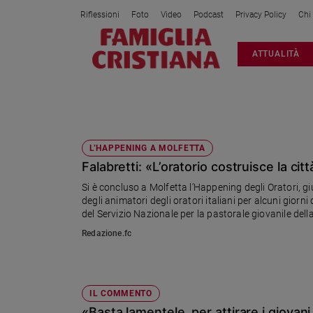
Riflessioni
Foto
Video
Podcast
Privacy Policy
Chi
Attualità
ATTUALITÀ
Italia
Cronaca
Politica
MICHELE FALABRETTI
Mondo
Economia
L’HAPPENING A MOLFETTA
Falabretti: «L’oratorio costruisce la c
Legalità
e
Si è concluso a Molfetta l’Happening degli Oratori, gi
giustizia
degli animatori degli oratori italiani per alcuni giorn
Sport
del Servizio Nazionale per la pastorale giovanile dell
piccoli, lo fate voi in un servizio gratuito che of
Interviste
Redazione.fc
Papa
Papa
IL COMMENTO
«Basta lamentele, per attirare i giova