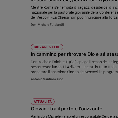
Chiesa
Mentre Roma s'è riempita di ragazzi desiderosi di inc
Chiesa
nazionale per la pastorale giovanile della Conferenza
dei Vescovi: «La Chiesa non può rinunciare alla forza
Fede
coraggio le domande più difficili delle nuove generaz
Don Michele Falabretti
e
spiritualità
Santi
Devozione
GIOVANI & FEDE
e
In cammino per ritrovare Dio e sé stes
fede
Don Michele Falabretti (Cei) spiega il senso dei pel
Parola
percorrendo lungo 114 diversi itinerari in tutta Italia
del
preparare il prossimo Sinodo dei vescovi, in progra
giorno
Antonio Sanfrancesco
Santo
del
giorno
ATTUALITÀ
Società
Giovani: tra il porto e l'orizzonte
e
valori
Parla don Michele Falabretti, responsabile Cei della 