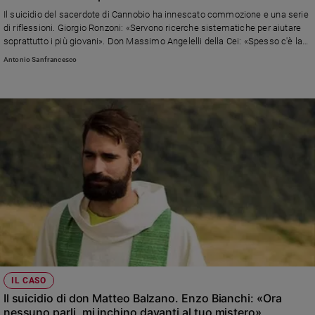
Ambiente
Il suicidio del sacerdote di Cannobio ha innescato commozione e una serie
e
di riflessioni. Giorgio Ronzoni: «Servono ricerche sistematiche per aiutare
Creato
soprattutto i più giovani». Don Massimo Angelelli della Cei: «Spesso c'è la
difficoltà a corrispondere a modelli performanti ma essere fragili non
Volontariato
Antonio Sanfrancesco
significa essere difettosi». Don Maurizio Patriciello: «Anche un prete può
Diritti
cadere in depressione ma con l’aiuto di Dio e dei fratelli può rialzarsi»
Aziende
di
valore
Caso
della
settimana
Migranti
Diversità
e
inclusione
Costume
IL CASO
Cultura
Il suicidio di don Matteo Balzano. Enzo Bianchi: «Ora
e
spettacoli
nessuno parli, mi inchino davanti al tuo mistero»