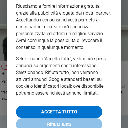
Riusciamo a fornire informazione gratuita
grazie alla pubblicità erogata dai nostri partner.
Accettando i consensi richiesti permetti ai
nostri partner di creare un'esperienza
personalizzata ed offrirti un miglior servizio.
Avrai comunque la possibilità di revocare il
consenso in qualunque momento.
Selezionando 'Accetta tutto', vedrai più spesso
annunci su argomenti che ti interessano.
CHIESA
Selezionando 'Rifiuta tutto', non verranno
Sinodo: «Sui divorziati troveremo una soluzione»
attivati annunci Google standard basati su
Parla monsignor Franco Giulio Brambilla, vescovo di Novara e vice-
cookie o identificatori locali; ove disponibile
presidente della Cei. Che spiega: "Sarà una settimana decisiva". Ma "non si
tratta solo di cose da cambiare, ma di un mutamento di sguardo e di stile".
potranno essere richiesti annunci limitati.
Alberto Bobbio
ACCETTA TUTTO
Rifiuta tutto