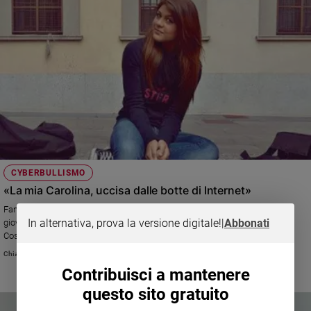
CYBERBULLISMO
«La mia Carolina, uccisa dalle botte di Internet»
Famiglia Cristiana aveva incontrato Paolo Picchio, il padre della
In alternativa, prova la versione digitale!
|
Abbonati
giovanissima Carolina spinta al suicidio da una serie di atti di bullismo.
Così il papà raccontava il suo dolore
Chiara Pelizzoni
Contribuisci a mantenere
questo sito gratuito