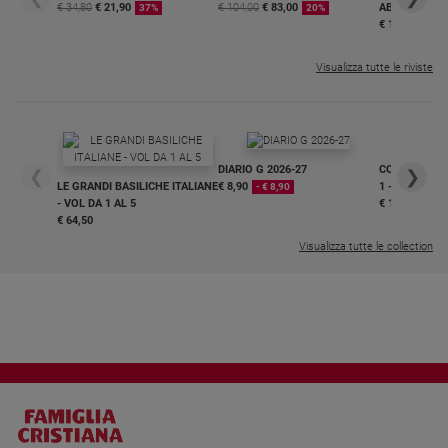
€ 34,80
€ 21,90
€ 104,00
€ 83,00
ABBONAMEN
37%
20%
€ 16,99
Visualizza tutte le riviste
DIARIO G 2026-27
COLLANA ARS
❮
❯
LE GRANDI BASILICHE ITALIANE
€ 8,90
1 - 2
- € 8,90
- VOL DA 1 AL 5
€ 18,50
€ 64,50
Visualizza tutte le collection