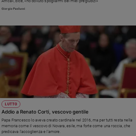
Africa», dice, «ho dovuto spogliarmi dei miei pregiudizi»
Policy
Giorgio Paolucci
Chi
siamo
Contatti
Pubblicità
Registrati
Redazione
LUTTO
Social
Addio a Renato Corti, vescovo gentile
Papa Francesco lo aveva creato cardinale nel 2016, ma per tutti resta nella
memoria come il vescovo di Novara, esile, ma forte come una roccia, che
predicava l'accoglienza e l'amore.