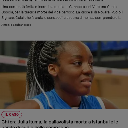
Una comunità ferita e incredula quella di Cannobio, nel Verbano-Cusio-
Sanremo
Ossola, per la tragica morte del vice parroco. La diocesi di Novara: «Solo il
2026
Signore, Colui che “scruta e conosce” ciascuno di noi, sa comprendere i
Cinema,
misteri più impenetrabili dell’animo umano». Il commento del fondatore
Antonio Sanfrancesco
Tv
della Comunità di Bose: «Io mi inchino a te e adoro il tuo mistero mentre ti
e
vedo tra le braccia di Cristo che accoglie e ama soprattutto quelli che
streaming
preferiscono un’altra terra è un altro cielo in certe situazioni»
Libri
Musica
Arte
Famiglia
ed
educazione
Genitori
e
figli
Nonni
IL CASO
Coppia
Chi era Julia Ituma, la pallavolista morta a Istanbul e le
parole di addio delle compagne
Scuola