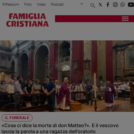
Riflessioni
Foto
Video
Podcast
Privacy Policy
Chi siamo
Contatti
Pubblicità
Attualità
Registrati
Redazione
Italia
NOVARA
Cronaca
Politica
Mondo
Economia
Legalità
e
giustizia
Sport
Interviste
Papa
IL FUNERALE
Papa
«Cosa ci dice la morte di don Matteo?». E il vescovo
lascia la parola a una ragazza dell'oratorio