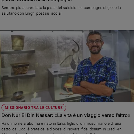
e
Sempre più accreditata la pista del suicidio. Le compagne di gioco la
giovani
salutano con lunghi post sui social
Adolescenza
Bioetica
Vai
Riflessioni
Foto
Video
MISSIONARIO TRA LE CULTURE
Don Nur El Din Nassar: «La vita è un viaggio verso l’altro»
Podcast
Ha un nome arabo ma è nato in Italia, figlio di un musulmano e di una
cattolica. Oggi è prete della diocesi di Novara, fidei donum in Ciad. «In
Privacy