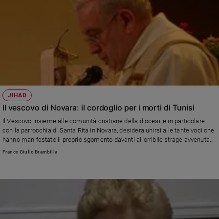
JIHAD
Il vescovo di Novara: il cordoglio per i morti di Tunisi
Il Vescovo insieme alle comunità cristiane della diocesi, e in particolare
con la parrocchia di Santa Rita in Novara, desidera unirsi alle tante voci che
hanno manifestato il proprio sgomento davanti all’orribile strage avvenuta
ieri a Tunisi, che ha coinvolto anche molti nostri connazionali.
Franco Giulio Brambilla