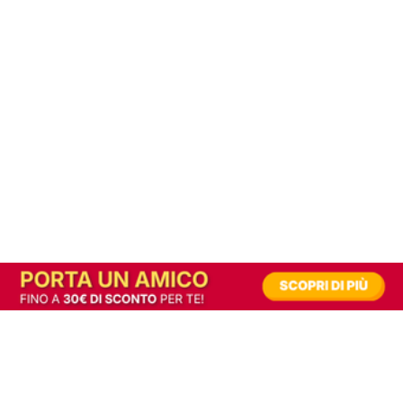
In alternativa, prova la versione digitale!
|
Abbonati
Contribuisci a mantenere questo sito gratuito
Riusciamo a fornire informazione gratuita grazie alla pubblicità erogata dai nostri
partner.
Accettando i consensi richiesti permetti ai nostri partner di creare un'esperienza