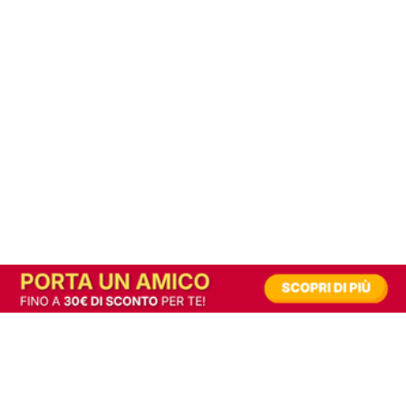
In alternativa, prova la versione digitale!
|
Abbonati
Contribuisci a mantenere questo sito gratuito
Riusciamo a fornire informazione gratuita grazie alla pubblicità erogata dai nostri
partner.
Accettando i consensi richiesti permetti ai nostri partner di creare un'esperienza