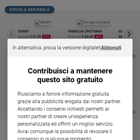
Chiesa
EDICOLA SAN PAOLO
Chiesa
Fede
e
GBABY
FAMIGLIA CRISTIANA
GBABY DIGITA
❮
❯
spiritualità
€ 34,80
€ 21,90
€ 104,00
€ 83,00
ABBONAMEN
37%
20%
€ 16,99
Santi
In alternativa, prova la versione digitale!
|
Abbonati
Devozione
Visualizza tutte le riviste
e
fede
Contribuisci a mantenere
Parola
questo sito gratuito
del
DIARIO G 2026-27
COLLANA ARS
giorno
❮
❯
LE GRANDI BASILICHE ITALIANE
€ 8,90
1 - 2
Riusciamo a fornire informazione gratuita
- € 8,90
Santo
- VOL DA 1 AL 5
€ 18,50
grazie alla pubblicità erogata dai nostri partner.
del
€ 64,50
Accettando i consensi richiesti permetti ai
giorno
Visualizza tutte le collection
nostri partner di creare un'esperienza
Società
personalizzata ed offrirti un miglior servizio.
e
Avrai comunque la possibilità di revocare il
valori
consenso in qualunque momento.