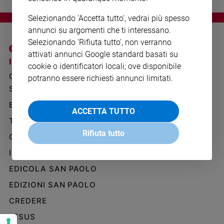
Ambiente
e
Selezionando 'Accetta tutto', vedrai più spesso
Creato
annunci su argomenti che ti interessano.
Volontariato
Selezionando 'Rifiuta tutto', non verranno
attivati annunci Google standard basati su
Diritti
I SITI SAN PAOLO
NOTE LEGALI
cookie o identificatori locali; ove disponibile
Aziende
GRUPPO EDITORIALE
PRIVACY POLICY
di
potranno essere richiesti annunci limitati.
valore
SAN PAOLO
INFORMATIVA
Caso
BENESSERE
WHISTLEBLOWING
ACCETTA TUTTO
della
SOCIAL
TELENOVA
settimana
Rifiuta tutto
Migranti
GAZZETTA D'ALBA
Diversità
IL GIORNALINO
e
EDICOLA SAN PAOLO
inclusione
Costume
EDIZIONI SAN PAOLO
CREDERE
Cultura
e
JESUS
spettacoli