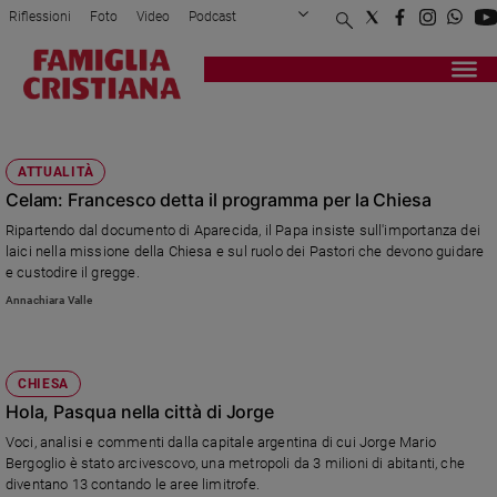
Riflessioni
Foto
Video
Podcast
Privacy Policy
Chi siamo
Contatti
Pubblicità
Attualità
Registrati
Redazione
Italia
PUEBLA
Cronaca
ATTUALITÀ
Politica
Celam: Francesco detta il programma per la Chiesa
Mondo
Ripartendo dal documento di Aparecida, il Papa insiste sull'importanza dei
Economia
laici nella missione della Chiesa e sul ruolo dei Pastori che devono guidare
Legalità
e custodire il gregge.
e
Annachiara Valle
giustizia
Sport
Interviste
CHIESA
Hola, Pasqua nella città di Jorge
Papa
Voci, analisi e commenti dalla capitale argentina di cui Jorge Mario
Papa
Bergoglio è stato arcivescovo, una metropoli da 3 milioni di abitanti, che
diventano 13 contando le aree limitrofe.