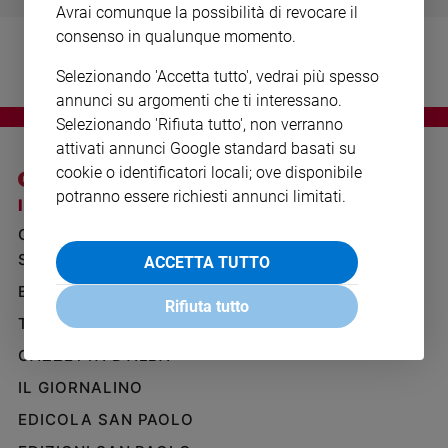
Avrai comunque la possibilità di revocare il
Ambiente
e
consenso in qualunque momento.
Creato
Selezionando 'Accetta tutto', vedrai più spesso
Volontariato
annunci su argomenti che ti interessano.
Diritti
Selezionando 'Rifiuta tutto', non verranno
Aziende
attivati annunci Google standard basati su
di
cookie o identificatori locali; ove disponibile
valore
potranno essere richiesti annunci limitati.
Caso
I SITI SAN PAOLO
NOTE LEGALI
della
GRUPPO EDITORIALE
PRIVACY POLICY
settimana
SAN PAOLO
ACCETTA TUTTO
INFORMATIVA
Migranti
BENESSERE
WHISTLEBLOWING
Diversità
Rifiuta tutto
SOCIAL
e
TELENOVA
inclusione
GAZZETTA D'ALBA
Costume
IL GIORNALINO
Cultura
EDICOLA SAN PAOLO
e
spettacoli