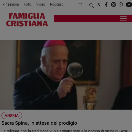
Riflessioni
Foto
Video
Podcast
Privacy Policy
Chi siamo
Contatti
Pubblicità
Attualità
Registrati
Redazione
Italia
SACRA SPINA
Cronaca
Politica
Mondo
Economia
Legalità
e
giustizia
Sport
Interviste
Papa
ANDRIA
Papa
Sacra Spina, in attesa del prodigio
La reliquia, che la tradizione vuole appartenere alla corona di spine di Gesù,