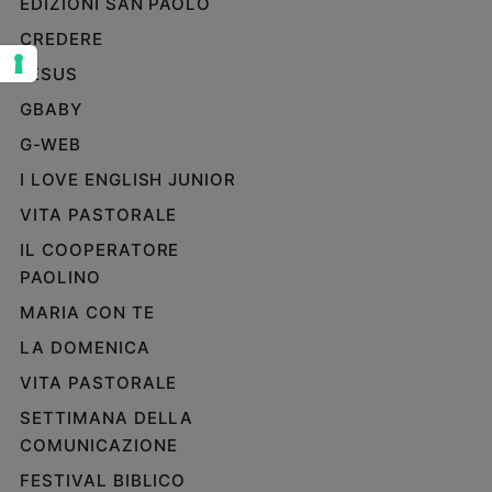
EDIZIONI SAN PAOLO
Sanremo
CREDERE
2026
JESUS
Cinema,
Tv
GBABY
e
G-WEB
streaming
I LOVE ENGLISH JUNIOR
Libri
Musica
VITA PASTORALE
Arte
IL COOPERATORE
PAOLINO
Famiglia
ed
MARIA CON TE
educazione
LA DOMENICA
Genitori
e
VITA PASTORALE
figli
SETTIMANA DELLA
Nonni
COMUNICAZIONE
Coppia
FESTIVAL BIBLICO
Scuola