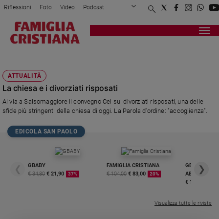
Riflessioni
Foto
Video
Podcast
Privacy Policy
Chi siamo
Contatti
Pubblicità
Attualità
Registrati
Redazione
Italia
SALSOMAGGIORE
Cronaca
ATTUALITÀ
Politica
La chiesa e i divorziati risposati
Mondo
Al via a Salsomaggiore il convegno Cei sui divorziati risposati, una delle
Economia
sfide più stringenti della chiesa di oggi. La Parola d'ordine: "accoglienza".
Legalità
e
EDICOLA SAN PAOLO
giustizia
Sport
Interviste
GBABY
FAMIGLIA CRISTIANA
GBABY DIGITA
❮
❯
€ 34,80
€ 21,90
€ 104,00
€ 83,00
ABBONAMEN
37%
20%
Papa
€ 16,99
Papa
Visualizza tutte le riviste