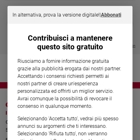
Chiesa
Chiesa
In alternativa, prova la versione digitale!
|
Abbonati
DIARIO G 2026-27
COLLANA ARS
❮
❯
Fede
LE GRANDI BASILICHE ITALIANE
€ 8,90
1 - 2
- € 8,90
e
- VOL DA 1 AL 5
€ 18,50
spiritualità
Contribuisci a mantenere
€ 64,50
questo sito gratuito
Santi
Visualizza tutte le collection
Devozione
e
Riusciamo a fornire informazione gratuita
fede
grazie alla pubblicità erogata dai nostri partner.
Parola
Accettando i consensi richiesti permetti ai
del
nostri partner di creare un'esperienza
giorno
personalizzata ed offrirti un miglior servizio.
Santo
Avrai comunque la possibilità di revocare il
del
consenso in qualunque momento.
giorno
I SITI SAN PAOLO
NOTE LEGALI
Selezionando 'Accetta tutto', vedrai più spesso
GRUPPO EDITORIALE
PRIVACY POLICY
Società
annunci su argomenti che ti interessano.
e
SAN PAOLO
INFORMATIVA
Selezionando 'Rifiuta tutto', non verranno
valori
BENESSERE
WHISTLEBLOWING